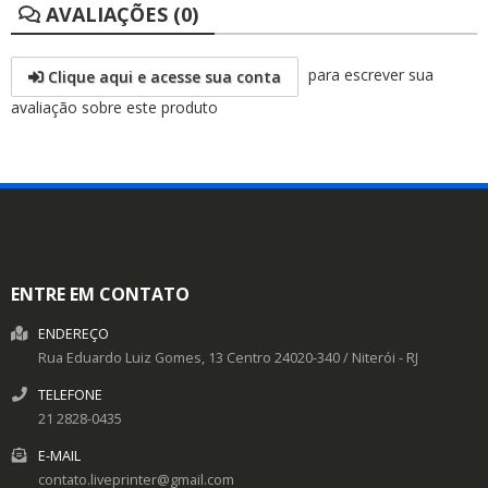
AVALIAÇÕES (0)
para escrever sua
Clique aqui e acesse sua conta
avaliação sobre este produto
ENTRE EM CONTATO
ENDEREÇO
Rua Eduardo Luiz Gomes, 13
Centro
24020-340
/
Niterói
- RJ
TELEFONE
21 2828-0435
E-MAIL
contato.liveprinter@gmail.com