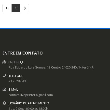
1
ENTRE EM CONTATO
ENDEREÇO
Rua Eduardo Luiz Gomes, 13
Centro
24020-340
/
Niterói
- RJ
TELEFONE
21 2828-0435
E-MAIL
contato.liveprinter@gmail.com
HORÁRIO DE ATENDIMENTO
Seg. à Sex.: 09:00 às 18:00h