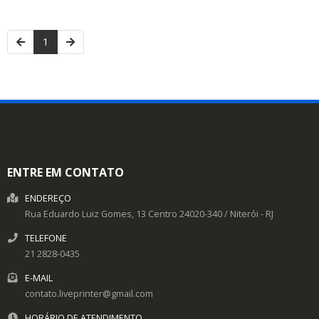
1
ENTRE EM CONTATO
ENDEREÇO
Rua Eduardo Luiz Gomes, 13
Centro
24020-340
/
Niterói
- RJ
TELEFONE
21 2828-0435
E-MAIL
contato.liveprinter@gmail.com
HORÁRIO DE ATENDIMENTO