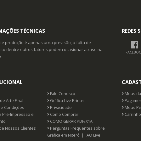
MAÇÕES TÉCNICAS
REDES S
de produção é apenas uma previsão, a falta de
o dentre outros fatores podem ocasionar atraso na
FACEBO
o
TUCIONAL
CADAS
Fale Conosco
Meus da
de Arte Final
Gráfica Live Printer
Pagamen
e Condições
Privacidade
Meus Pe
e Pré-Impressão e
Como Comprar
Carrinho
nto
COMO GERAR PDF/X1A
de Nossos Clientes
Perguntas Frequentes sobre
Gráfica em Niterói | FAQ Live