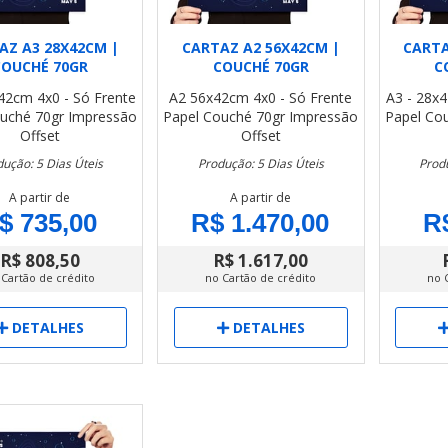
AZ A3 28X42CM |
CARTAZ A2 56X42CM |
CARTA
COUCHÉ 70GR
COUCHÉ 70GR
C
x42cm
4x0 - Só Frente
A2 56x42cm
4x0 - Só Frente
A3 - 28x
uché 70gr
Impressão
Papel Couché 70gr
Impressão
Papel Co
Offset
Offset
ução: 5 Dias Úteis
Produção: 5 Dias Úteis
Produ
A partir de
A partir de
$ 735,00
R$ 1.470,00
R
R$ 808,50
R$ 1.617,00
 Cartão de crédito
no Cartão de crédito
no 
DETALHES
DETALHES