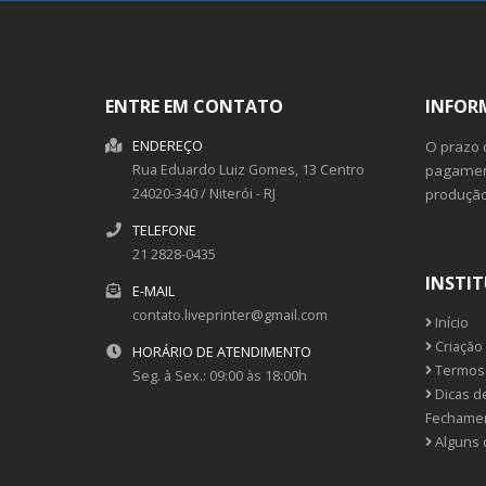
ENTRE EM CONTATO
INFOR
ENDEREÇO
O prazo 
Rua Eduardo Luiz Gomes, 13
Centro
pagament
24020-340
/
Niterói
- RJ
produçã
TELEFONE
21 2828-0435
INSTI
E-MAIL
contato.liveprinter@gmail.com
Início
Criação 
HORÁRIO DE ATENDIMENTO
Termos 
Seg. à Sex.: 09:00 às 18:00h
Dicas d
Fechame
Alguns 