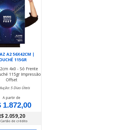
AZ A2 56X42CM |
OUCHÉ 115GR
42cm
4x0 - Só Frente
uché 115gr
Impressão
Offset
ução: 5 Dias Úteis
A partir de
 1.872,00
R$ 2.059,20
 Cartão de crédito