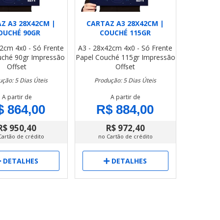
Z A3 28X42CM |
CARTAZ A3 28X42CM |
OUCHÉ 90GR
COUCHÉ 115GR
42cm
4x0 - Só Frente
A3 - 28x42cm
4x0 - Só Frente
uché 90gr
Impressão
Papel Couché 115gr
Impressão
Offset
Offset
ção: 5 Dias Úteis
Produção: 5 Dias Úteis
A partir de
A partir de
$ 864,00
R$ 884,00
R$ 950,40
R$ 972,40
Cartão de crédito
no Cartão de crédito
DETALHES
DETALHES