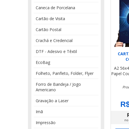
Caneca de Porcelana
Cartão de Visita
Cartão Postal
Crachá e Credencial
DTF - Adesivo e Têxtil
CART
C
EcoBag
A2 56x
Folheto, Panfleto, Folder, Flyer
Papel Co
Forro de Bandeja / Jogo
Prod
Americano
Gravação a Laser
R$
Imã
no
Impressão