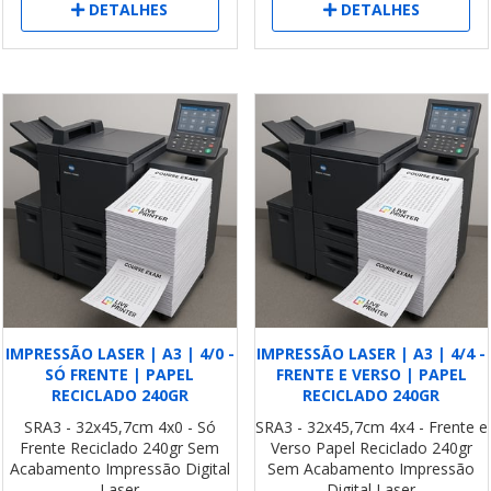
DETALHES
DETALHES
IMPRESSÃO LASER | A3 | 4/0 -
IMPRESSÃO LASER | A3 | 4/4 -
SÓ FRENTE | PAPEL
FRENTE E VERSO | PAPEL
RECICLADO 240GR
RECICLADO 240GR
SRA3 - 32x45,7cm
4x0 - Só
SRA3 - 32x45,7cm
4x4 - Frente e
Frente
Reciclado 240gr
Sem
Verso
Papel Reciclado 240gr
Acabamento
Impressão Digital
Sem Acabamento
Impressão
Laser
Digital Laser