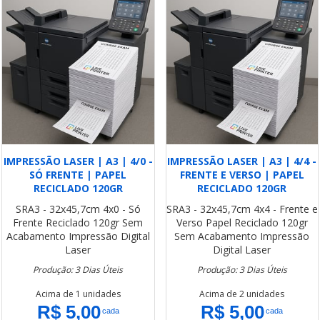
IMPRESSÃO LASER | A3 | 4/0 -
IMPRESSÃO LASER | A3 | 4/4 -
SÓ FRENTE | PAPEL
FRENTE E VERSO | PAPEL
RECICLADO 120GR
RECICLADO 120GR
SRA3 - 32x45,7cm
4x0 - Só
SRA3 - 32x45,7cm
4x4 - Frente e
Frente
Reciclado 120gr
Sem
Verso
Papel Reciclado 120gr
Acabamento
Impressão Digital
Sem Acabamento
Impressão
Laser
Digital Laser
Produção: 3 Dias Úteis
Produção: 3 Dias Úteis
Acima de 1 unidades
Acima de 2 unidades
R$ 5,00
R$ 5,00
cada
cada