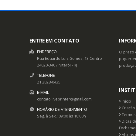
ENTRE EM CONTATO
INFOR
ENDEREÇO
O prazo 
Rua Eduardo Luiz Gomes, 13
Centro
pagament
24020-340
/
Niterói
- RJ
produçã
TELEFONE
21 2828-0435
INSTI
E-MAIL
contato.liveprinter@gmail.com
Início
Criação 
HORÁRIO DE ATENDIMENTO
Termos 
Seg. à Sex.: 09:00 às 18:00h
Dicas d
Fechame
Alguns 