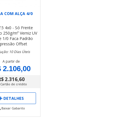
A COM ALÇA 4/0
.5
4x0 - Só Frente
o 250g/m²
Verniz UV
e 1/0
Faca Padrão
pressão Offset
ução: 10 Dias Úteis
A partir de
 2.106,00
R$ 2.316,60
 Cartão de crédito
DETALHES
Baixar Gabarito