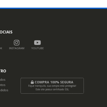
OCIAIS
OK
INSTAGRAM
YOUTUBE
TRO
dos
COMPRA 100% SEGURA
tos
Fique tranquilo, sua compra está protegida!
Este site possui certificado SSL
didos