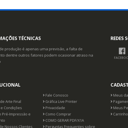
MAÇÕES TÉCNICAS
REDES S
de produção é apenas uma previsão, a falta de
o dentre outros fatores podem ocasionar atraso na
FACEBO
o
TUCIONAL
CADAS
Fale Conosco
Meus da
de Arte Final
Gráfica Live Printer
Pagamen
e Condições
Privacidade
Meus Pe
e Pré-Impressão e
Como Comprar
Carrinho
nto
COMO GERAR PDF/X1A
de Nossos Clientes
Perguntas Frequentes sobre