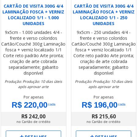
CARTÃO DE VISITA 300G 4/4
CARTÃO DE VISITA 300G 4/4
LAMINAÇÃO FOSCA + VERNIZ
LAMINAÇÃO FOSCA + VERNIZ
LOCALIZADO 1/1 - 1.000
LOCALIZADO 1/1 - 250
UNIDADES
UNIDADES
9x5cm - 1.000 unidades
4/4 -
9x5cm - 250 unidades
4/4 -
frente e verso coloridos
frente e verso coloridos
Cartão/Couché 300g
Laminação
Cartão/Couché 300g
Laminação
fosca + verniz localizado 1/1
fosca + verniz localizado 1/1
Corte reto padrão
Arte pronta;
Corte reto padrão
Arte pronta;
criação de arte cobrada
criação de arte cobrada
separadamente; gabarito
separadamente; gabarito
disponível
disponível
Produção: Produção: 10 dias úteis
Produção: Produção: 10 dias úteis
após aprovar arte
após aprovar arte
Por apenas
Por apenas
R$ 220,00
R$ 196,00
cada
cada
R$ 242,00
R$ 215,60
no Cartão de crédito
no Cartão de crédito
DETALHES
DETALHES