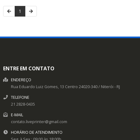
1
ENTRE EM CONTATO
ENDEREÇO
Rua Eduardo Luiz Gomes, 13
Centro
24020-340
/
Niterói
- RJ
TELEFONE
21 2828-0435
E-MAIL
contato.liveprinter@gmail.com
HORÁRIO DE ATENDIMENTO
Seg. à Sex.: 09:00 às 18:00h