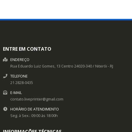
ENTRE EM CONTATO
ENDEREÇO
Rua Eduardo Luiz Gomes, 13
Centro
24020-340
/
Niterói
- RJ
TELEFONE
21 2828-0435
E-MAIL
contato.liveprinter@gmail.com
HORÁRIO DE ATENDIMENTO
Seg. à Sex.: 09:00 às 18:00h
INFORMAÇÕES TÉCNICAS