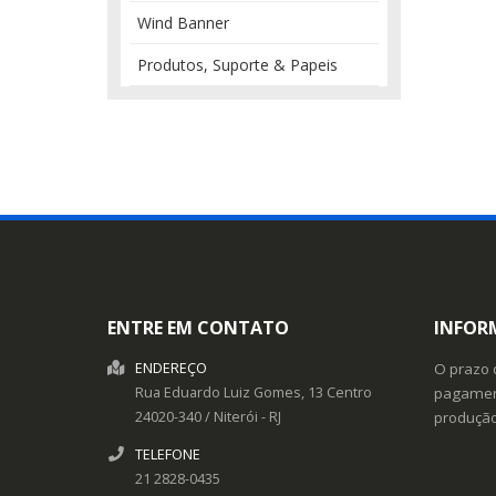
Wind Banner
Produtos, Suporte & Papeis
ENTRE EM CONTATO
INFOR
ENDEREÇO
O prazo 
Rua Eduardo Luiz Gomes, 13
Centro
pagament
24020-340
/
Niterói
- RJ
produçã
TELEFONE
21 2828-0435