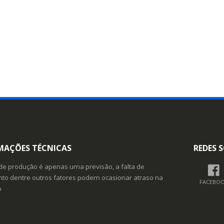
MAÇÕES TÉCNICAS
REDES S
de produção é apenas uma previsão, a falta de
o dentre outros fatores podem ocasionar atraso na
FACEBO
o