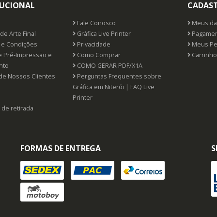
TUCIONAL
CADAS
Fale Conosco
Meus da
de Arte Final
Gráfica Live Printer
Pagamen
e Condições
Privacidade
Meus Pe
e Pré-Impressão e
Como Comprar
Carrinho
nto
COMO GERAR PDF/X1A
de Nossos Clientes
Perguntas Frequentes sobre
Gráfica em Niterói | FAQ Live
Printer
 de retirada
FORMAS DE ENTREGA
S