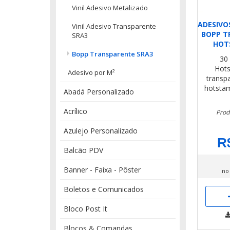
Vinil Adesivo Metalizado
ADESIVO
Vinil Adesivo Transparente
BOPP T
SRA3
HOT
Bopp Transparente SRA3
30 
Hot
Adesivo por M²
transp
hotsta
Abadá Personalizado
Acrílico
Prod
Azulejo Personalizado
R
Balcão PDV
Banner - Faixa - Pôster
no
Boletos e Comunicados
Bloco Post It
Blocos & Comandas