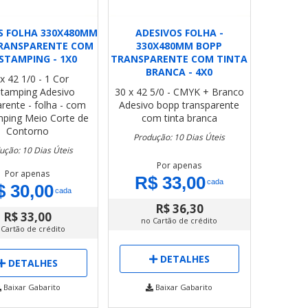
S FOLHA 330X480MM
ADESIVOS FOLHA -
RANSPARENTE COM
330X480MM BOPP
STAMPING - 1X0
TRANSPARENTE COM TINTA
BRANCA - 4X0
x 42
1/0 - 1 Cor
stamping
Adesivo
30 x 42
5/0 - CMYK + Branco
arente - folha - com
Adesivo bopp transparente
mping
Meio Corte de
com tinta branca
Contorno
Produção: 10 Dias Úteis
ução: 10 Dias Úteis
Por apenas
Por apenas
R$ 33,00
cada
$ 30,00
cada
R$ 36,30
R$ 33,00
no Cartão de crédito
 Cartão de crédito
DETALHES
DETALHES
Baixar Gabarito
Baixar Gabarito