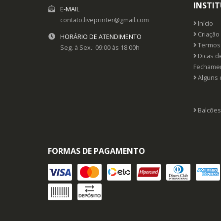
INSTI
E-MAIL
contato.liveprinter@gmail.com
Início
Criação 
HORÁRIO DE ATENDIMENTO
Termos 
Seg. à Sex.: 09:00 às 18:00h
Dicas d
Fechame
Alguns 
Balcões
FORMAS DE PAGAMENTO