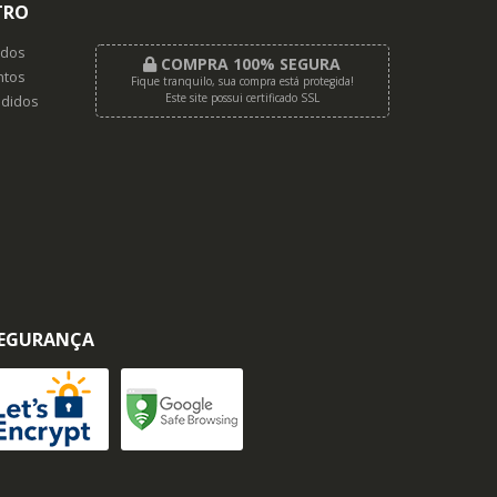
TRO
dos
COMPRA 100% SEGURA
tos
Fique tranquilo, sua compra está protegida!
Este site possui certificado SSL
didos
EGURANÇA