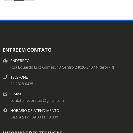
ENTRE EM CONTATO
ENDEREÇO
Rua Eduardo Luiz Gomes, 13
Centro
24020-340
/
Niterói
- RJ
TELEFONE
21 2828-0435
E-MAIL
contato.liveprinter@gmail.com
HORÁRIO DE ATENDIMENTO
Seg. à Sex.: 09:00 às 18:00h