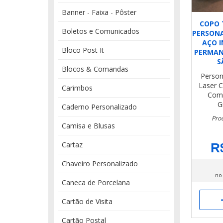
Banner - Faixa - Pôster
COPO 
Boletos e Comunicados
PERSONA
AÇO 
Bloco Post It
PERMAN
S
Blocos & Comandas
Person
Laser
C
Carimbos
Com 
G
Caderno Personalizado
Prod
Camisa e Blusas
Cartaz
R
Chaveiro Personalizado
no
Caneca de Porcelana
Cartão de Visita
Cartão Postal