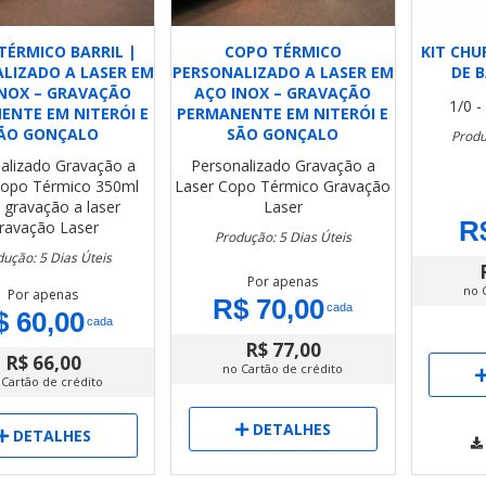
TÉRMICO BARRIL |
COPO TÉRMICO
KIT CHU
LIZADO A LASER EM
PERSONALIZADO A LASER EM
DE 
INOX – GRAVAÇÃO
AÇO INOX – GRAVAÇÃO
1/0 
ENTE EM NITERÓI E
PERMANENTE EM NITERÓI E
ÃO GONÇALO
SÃO GONÇALO
Produ
alizado
Gravação a
Personalizado
Gravação a
opo Térmico 350ml
Laser
Copo Térmico
Gravação
gravação a laser
Laser
R
ravação Laser
Produção: 5 Dias Úteis
ução: 5 Dias Úteis
Por apenas
no 
Por apenas
R$ 70,00
cada
$ 60,00
cada
R$ 77,00
R$ 66,00
no Cartão de crédito
 Cartão de crédito
DETALHES
DETALHES