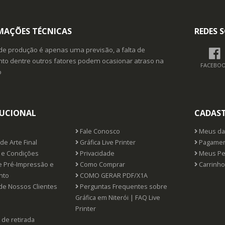
MAÇÕES TÉCNICAS
REDES S
de produção é apenas uma previsão, a falta de
o dentre outros fatores podem ocasionar atraso na
FACEBO
o
TUCIONAL
CADAS
Fale Conosco
Meus da
de Arte Final
Gráfica Live Printer
Pagamen
e Condições
Privacidade
Meus Pe
e Pré-Impressão e
Como Comprar
Carrinho
nto
COMO GERAR PDF/X1A
de Nossos Clientes
Perguntas Frequentes sobre
Gráfica em Niterói | FAQ Live
Printer
 de retirada