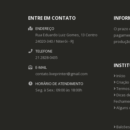
ENTRE EM CONTATO
INFOR
ENDEREÇO
O prazo 
Rua Eduardo Luiz Gomes, 13
Centro
pagament
24020-340
/
Niterói
- RJ
produçã
TELEFONE
21 2828-0435
INSTI
E-MAIL
contato.liveprinter@gmail.com
Início
Criação 
HORÁRIO DE ATENDIMENTO
Termos 
Seg. à Sex.: 09:00 às 18:00h
Dicas d
Fechame
Alguns 
Balcões