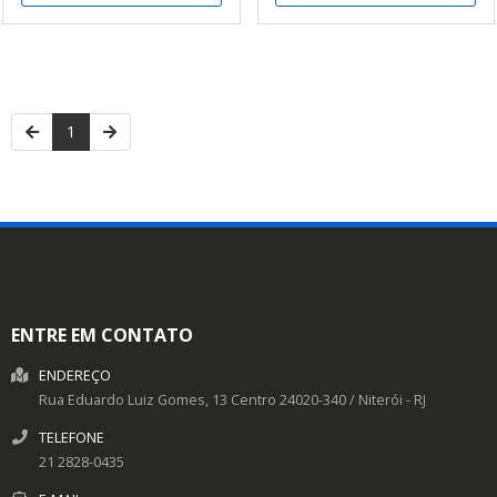
1
ENTRE EM CONTATO
ENDEREÇO
Rua Eduardo Luiz Gomes, 13
Centro
24020-340
/
Niterói
- RJ
TELEFONE
21 2828-0435