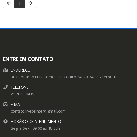
1
ENTRE EM CONTATO
ENDEREÇO
Rua Eduardo Luiz Gomes, 13
Centro
24020-340
/
Niterói
- RJ
TELEFONE
21 2828-0435
E-MAIL
contato.liveprinter@gmail.com
HORÁRIO DE ATENDIMENTO
Seg. à Sex.: 09:00 às 18:00h