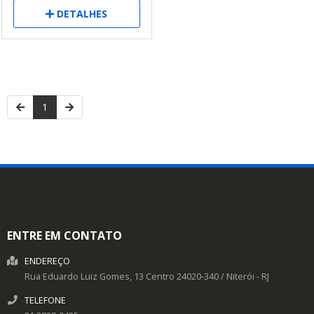
DETALHES
1
ENTRE EM CONTATO
ENDEREÇO
Rua Eduardo Luiz Gomes, 13
Centro
24020-340
/
Niterói
- RJ
TELEFONE