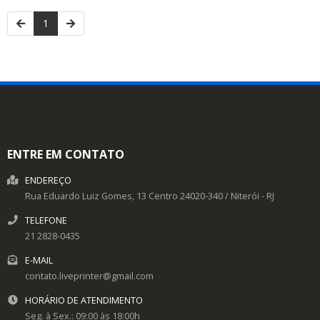
1
ENTRE EM CONTATO
ENDEREÇO
Rua Eduardo Luiz Gomes, 13
Centro
24020-340
/
Niterói
- RJ
TELEFONE
21 2828-0435
E-MAIL
contato.liveprinter@gmail.com
HORÁRIO DE ATENDIMENTO
Seg. à Sex.: 09:00 às 18:00h