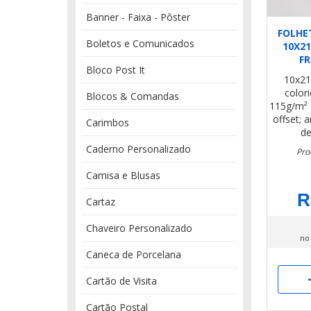
Banner - Faixa - Pôster
FOLHE
Boletos e Comunicados
10X2
FR
Bloco Post It
10x2
color
Blocos & Comandas
115g/m²
offset; 
Carimbos
de
Caderno Personalizado
Pro
Camisa e Blusas
R
Cartaz
Chaveiro Personalizado
no
Caneca de Porcelana
Cartão de Visita
Cartão Postal