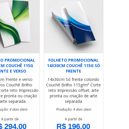
TO PROMOCIONAL
FOLHETO PROMOCIONAL
CM COUCHÊ 115G
14X30CM COUCHÊ 115G SÓ
ENTE E VERSO
FRENTE
cm
Frente e verso
14x30cm
Só frente colorido
dos
Couchê Brilho
Couchê Brilho 115g/m²
Corte
Corte reto
Impressão
reto
Impressão offset; arte
rte pronta ou criação
pronta ou criação de arte
arte separada
separada
ução: 4 dias úteis
Produção: 4 dias úteis
A partir de
A partir de
$ 294,00
R$ 196,00