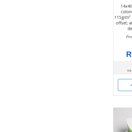
14x4
color
115g/m²
offset; 
de
Pro
R
no