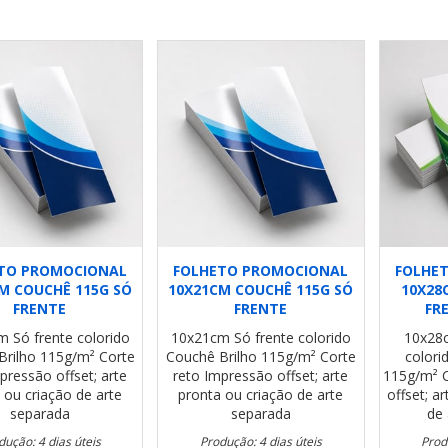
TO PROMOCIONAL
FOLHETO PROMOCIONAL
FOLHE
M COUCHÊ 115G SÓ
10X21CM COUCHÊ 115G SÓ
10X28
FRENTE
FRENTE
FR
cm
Só frente colorido
10x21cm
Só frente colorido
10x28
Brilho 115g/m²
Corte
Couchê Brilho 115g/m²
Corte
colori
pressão offset; arte
reto
Impressão offset; arte
115g/m²
 ou criação de arte
pronta ou criação de arte
offset; a
separada
separada
de 
dução: 4 dias úteis
Produção: 4 dias úteis
Prod