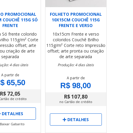
TO PROMOCIONAL
FOLHETO PROMOCIONAL
M COUCHÊ 115G SÓ
10X15CM COUCHÊ 115G
FRENTE
FRENTE E VERSO
m
Só frente colorido
10x15cm
Frente e verso
rilho 115g/m²
Corte
coloridos
Couchê Brilho
ressão offset; arte
115g/m²
Corte reto
Impressão
ou criação de arte
offset; arte pronta ou criação
separada
de arte separada
ução: 4 dias úteis
Produção: 4 dias úteis
A partir de
A partir de
$ 65,50
R$ 98,00
R$ 72,05
R$ 107,80
Cartão de crédito
no Cartão de crédito
DETALHES
DETALHES
Baixar Gabarito