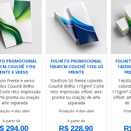
TO PROMOCIONAL
FOLHETO PROMOCIONAL
FOLHE
5CM COUCHÊ 115G
10X45CM COUCHÊ 115G SÓ
14X30
ENTE E VERSO
FRENTE
FR
5cm
Frente e verso
10x45cm
Só frente colorido
14x30
idos
Couchê Brilho
Couchê Brilho 115g/m²
Corte
colori
Corte reto
Impressão
reto
Impressão offset; arte
115g/m²
arte pronta ou criação
pronta ou criação de arte
offset; a
 arte separada
separada
de 
dução: 4 dias úteis
Produção: 4 dias úteis
Prod
A partir de
A partir de
$ 294,00
R$ 228,90
R