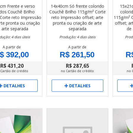
0cm
Frente e verso
14x40cm
Só frente colorido
15x21
idos
Couchê Brilho
Couchê Brilho 115g/m²
Corte
colori
Corte reto
Impressão
reto
Impressão offset; arte
115g/m²
arte pronta ou criação
pronta ou criação de arte
offset; a
 arte separada
separada
de 
dução: 4 dias úteis
Produção: 4 dias úteis
Prod
A partir de
A partir de
$ 392,00
R$ 261,50
R
R$ 431,20
R$ 287,65
 Cartão de crédito
no Cartão de crédito
no 
DETALHES
DETALHES