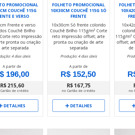
TO PROMOCIONAL
FOLHETO PROMOCIONAL
FOLHE
0CM COUCHÊ 115G
10X30CM COUCHÊ 115G SÓ
10X42
ENTE E VERSO
FRENTE
FR
0cm
Frente e verso
10x30cm
Só frente colorido
10x42
idos
Couchê Brilho
Couchê Brilho 115g/m²
Corte
colori
Corte reto
Impressão
reto
Impressão offset; arte
115g/m²
arte pronta ou criação
pronta ou criação de arte
offset; a
 arte separada
separada
de 
dução: 4 dias úteis
Produção: 4 dias úteis
Prod
A partir de
A partir de
$ 196,00
R$ 152,50
R
R$ 215,60
R$ 167,75
 Cartão de crédito
no Cartão de crédito
no 
DETALHES
DETALHES