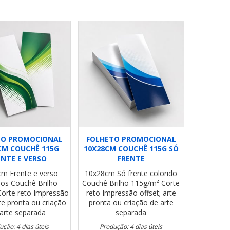
TO PROMOCIONAL
FOLHETO PROMOCIONAL
CM COUCHÊ 115G
10X28CM COUCHÊ 115G SÓ
ENTE E VERSO
FRENTE
cm
Frente e verso
10x28cm
Só frente colorido
dos
Couchê Brilho
Couchê Brilho 115g/m²
Corte
Corte reto
Impressão
reto
Impressão offset; arte
rte pronta ou criação
pronta ou criação de arte
arte separada
separada
ução: 4 dias úteis
Produção: 4 dias úteis