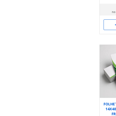
no
FOLHE
14X4
FR