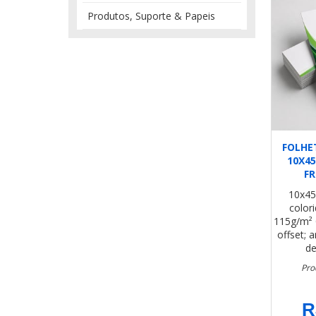
Produtos, Suporte & Papeis
FOLHE
10X4
FR
10x4
color
115g/m²
offset; 
de
Pro
R