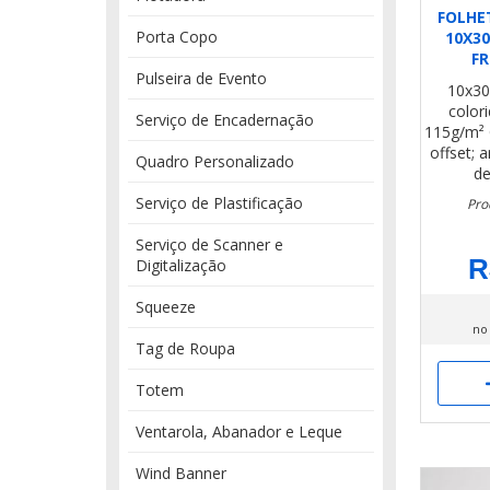
FOLHE
Porta Copo
10X3
FR
Pulseira de Evento
10x3
color
Serviço de Encadernação
115g/m²
offset; 
Quadro Personalizado
de
Serviço de Plastificação
Pro
Serviço de Scanner e
R
Digitalização
Squeeze
no
Tag de Roupa
Totem
Ventarola, Abanador e Leque
Wind Banner