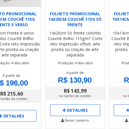
TO PROMOCIONAL
FOLHETO PROMOCIONAL
FOLHE
1CM COUCHÊ 115G
14X20CM COUCHÊ 115G SÓ
10X14C
ENTE E VERSO
FRENTE
1cm
Frente e verso
14x20cm
Só frente colorido
10x14c
idos
Couchê Brilho
Couchê Brilho 115g/m²
Corte
Couchê B
Corte reto
Impressão
reto
Impressão offset; arte
reto
Imp
arte pronta ou criação
pronta ou criação de arte
pronta 
 arte separada
separada
dução: 4 dias úteis
Produção: 4 dias úteis
Prod
A partir de
A partir de
R$ 130,90
R
$ 196,00
R$ 143,99
R$ 215,60
no Cartão de crédito
no 
 Cartão de crédito
DETALHES
DETALHES
Baixar Gabarito