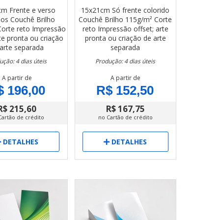
cm
Frente e verso
15x21cm
Só frente colorido
dos
Couchê Brilho
Couchê Brilho 115g/m²
Corte
Corte reto
Impressão
reto
Impressão offset; arte
rte pronta ou criação
pronta ou criação de arte
arte separada
separada
ução: 4 dias úteis
Produção: 4 dias úteis
A partir de
A partir de
$ 196,00
R$ 152,50
R$ 215,60
R$ 167,75
Cartão de crédito
no Cartão de crédito
DETALHES
DETALHES