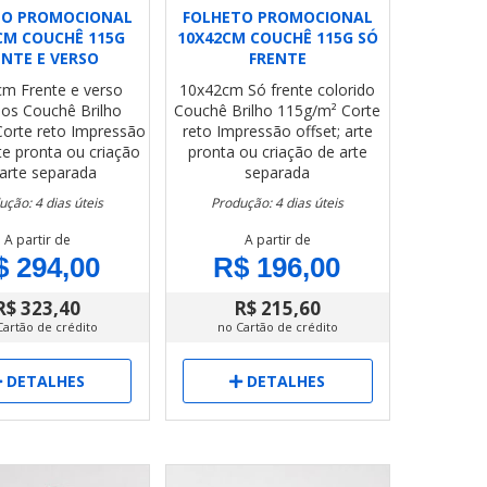
TO PROMOCIONAL
FOLHETO PROMOCIONAL
CM COUCHÊ 115G
10X42CM COUCHÊ 115G SÓ
ENTE E VERSO
FRENTE
cm
Frente e verso
10x42cm
Só frente colorido
dos
Couchê Brilho
Couchê Brilho 115g/m²
Corte
Corte reto
Impressão
reto
Impressão offset; arte
rte pronta ou criação
pronta ou criação de arte
arte separada
separada
ução: 4 dias úteis
Produção: 4 dias úteis
A partir de
A partir de
$ 294,00
R$ 196,00
R$ 323,40
R$ 215,60
Cartão de crédito
no Cartão de crédito
DETALHES
DETALHES