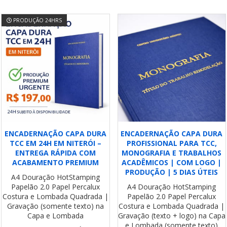
PRODUÇÃO 24HRS
ENCADERNAÇÃO CAPA DURA
ENCADERNAÇÃO CAPA DURA
TCC EM 24H EM NITERÓI –
PROFISSIONAL PARA TCC,
ENTREGA RÁPIDA COM
MONOGRAFIA E TRABALHOS
ACABAMENTO PREMIUM
ACADÊMICOS | COM LOGO |
PRODUÇÃO | 5 DIAS ÚTEIS
A4
Douração HotStamping
Papelão 2.0
Papel Percalux
A4
Douração HotStamping
Costura e Lombada Quadrada |
Papelão 2.0
Papel Percalux
Gravação (somente texto) na
Costura e Lombada Quadrada |
Capa e Lombada
Gravação (texto + logo) na Capa
e Lombada (somente texto)