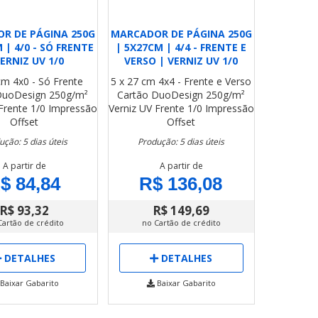
R DE PÁGINA 250G
MARCADOR DE PÁGINA 250G
 | 4/0 - SÓ FRENTE
| 5X27CM | 4/4 - FRENTE E
VERNIZ UV 1/0
VERSO | VERNIZ UV 1/0
 cm
4x0 - Só Frente
5 x 27 cm
4x4 - Frente e Verso
DuoDesign 250g/m²
Cartão DuoDesign 250g/m²
Frente 1/0
Impressão
Verniz UV Frente 1/0
Impressão
Offset
Offset
ução: 5 dias úteis
Produção: 5 dias úteis
A partir de
A partir de
$ 84,84
R$ 136,08
R$ 93,32
R$ 149,69
Cartão de crédito
no Cartão de crédito
DETALHES
DETALHES
Baixar Gabarito
Baixar Gabarito