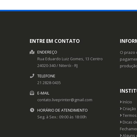
ENTRE EM CONTATO
INFOR
ENDEREÇO
O prazo 
Rua Eduardo Luiz Gomes, 13
Centro
pagament
24020-340
/
Niterói
- RJ
produçã
TELEFONE
21 2828-0435
INSTI
E-MAIL
contato.liveprinter@gmail.com
Início
Criação 
HORÁRIO DE ATENDIMENTO
Termos 
Seg. à Sex.: 09:00 às 18:00h
Dicas d
Fechame
Alguns 