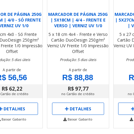
OR DE PÁGINA 250G
MARCADOR DE PÁGINA 250G
MARCADO
M | 4/0 - SÓ FRENTE
| 5X18CM | 4/4 - FRENTE E
| 5X27CM
VERNIZ UV 1/0
VERSO | VERNIZ UV 1/0
| 
 cm
4x0 - Só Frente
5 x 18 cm
4x4 - Frente e Verso
5 x 27
 DuoDesign 250g/m²
Cartão DuoDesign 250g/m²
Cartão 
 Frente 1/0
Impressão
Verniz UV Frente 1/0
Impressão
Verniz UV 
Offset
Offset
dução: 5 dias úteis
Produção: 5 dias úteis
Prod
A partir de
A partir de
$ 56,56
R$ 88,88
R
R$ 62,22
R$ 97,77
 Cartão de crédito
no Cartão de crédito
no 
DETALHES
DETALHES
Baixar Gabarito
Baixar Gabarito