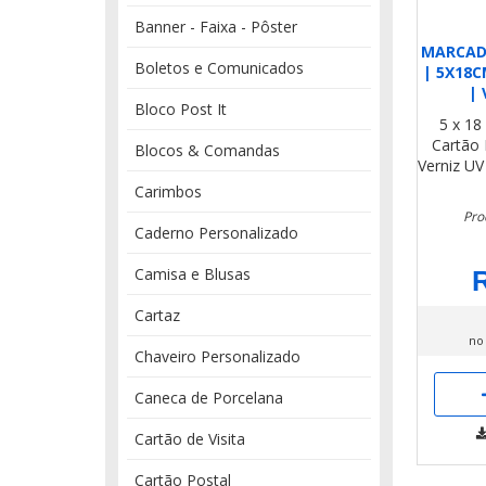
Banner - Faixa - Pôster
MARCAD
Boletos e Comunicados
| 5X18C
| 
Bloco Post It
5 x 18
Cartão
Blocos & Comandas
Verniz UV
Carimbos
Pro
Caderno Personalizado
Camisa e Blusas
R
Cartaz
no
Chaveiro Personalizado
Caneca de Porcelana
Cartão de Visita
Cartão Postal