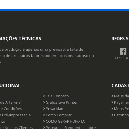
MAÇÕES TÉCNICAS
REDES S
de produção é apenas uma previsão, a falta de
o dentre outros fatores podem ocasionar atraso na
FACEBO
o
TUCIONAL
CADAS
Fale Conosco
Meus da
de Arte Final
Gráfica Live Printer
Pagamen
e Condições
Privacidade
Meus Pe
e Pré-Impressão e
Como Comprar
Carrinho
nto
COMO GERAR PDF/X1A
de Nossos Clientes
Perguntas Frequentes sobre