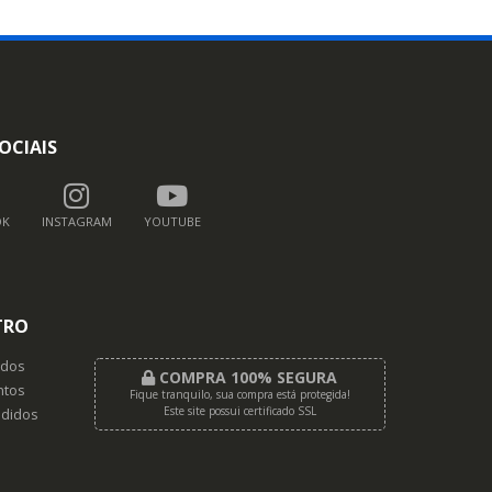
OCIAIS
OK
INSTAGRAM
YOUTUBE
TRO
dos
COMPRA 100% SEGURA
tos
Fique tranquilo, sua compra está protegida!
Este site possui certificado SSL
didos