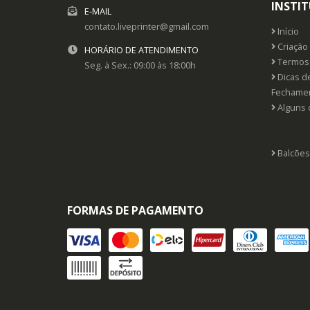
INSTI
E-MAIL
contato.liveprinter@gmail.com
Início
Criação 
HORÁRIO DE ATENDIMENTO
Termos 
Seg. à Sex.: 09:00 às 18:00h
Dicas d
Fechame
Alguns 
Balcões
FORMAS DE PAGAMENTO