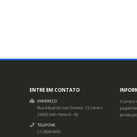
ENTRE EM CONTATO
INFOR
ENDEREÇO
O prazo 
Rua Eduardo Luiz Gomes, 13
Centro
pagament
24020-340
/
Niterói
- RJ
produçã
TELEFONE
21 2828-0435