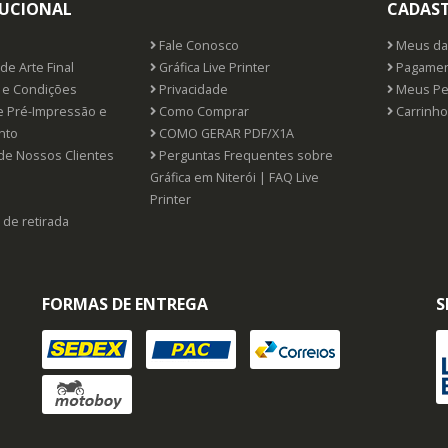
TUCIONAL
CADAS
Fale Conosco
Meus da
de Arte Final
Gráfica Live Printer
Pagamen
e Condições
Privacidade
Meus Pe
e Pré-Impressão e
Como Comprar
Carrinho
nto
COMO GERAR PDF/X1A
de Nossos Clientes
Perguntas Frequentes sobre
Gráfica em Niterói | FAQ Live
Printer
 de retirada
FORMAS DE ENTREGA
S