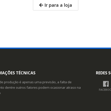
Ir para a loja
MAÇÕES TÉCNICAS
REDES S
de produção é apenas uma previsão, a falta de
o dentre outros fatores podem ocasionar atraso na
FACEBO
o