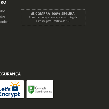
TRO
dos
COMPRA 100% SEGURA
tos
Fique tranquilo, sua compra está protegida!
Este site possui certificado SSL
didos
EGURANÇA