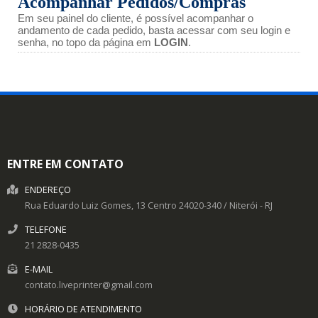
Acompanhar Pedidos/Compras
Em seu painel do cliente, é possível acompanhar o
andamento de cada pedido, basta acessar com seu login e
senha, no topo da página em
LOGIN
.
ENTRE EM CONTATO
ENDEREÇO
Rua Eduardo Luiz Gomes, 13
Centro
24020-340
/
Niterói
- RJ
TELEFONE
21 2828-0435
E-MAIL
contato.liveprinter@gmail.com
HORÁRIO DE ATENDIMENTO