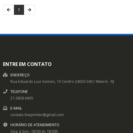
1
ENTRE EM CONTATO
ENDEREÇO
Rua Eduardo Luiz Gomes, 13
Centro
24020-340
/
Niterói
- RJ
TELEFONE
21 2828-0435
E-MAIL
contato.liveprinter@gmail.com
HORÁRIO DE ATENDIMENTO
Seg. à Sex.: 09:00 às 18:00h