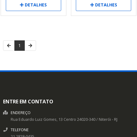
DETALHES
DETALHES
1
ENTRE EM CONTATO
ENDEREÇO
Rua Eduardo Luiz Gomes, 13
Centro
24020-340
/
Niterói
- RJ
TELEFONE
21 2828-0435