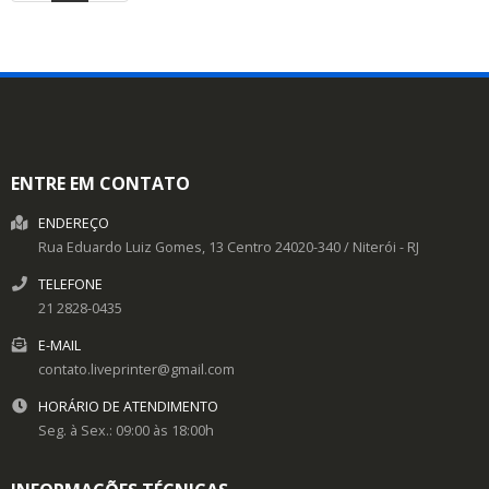
ENTRE EM CONTATO
ENDEREÇO
Rua Eduardo Luiz Gomes, 13
Centro
24020-340
/
Niterói
- RJ
TELEFONE
21 2828-0435
E-MAIL
contato.liveprinter@gmail.com
HORÁRIO DE ATENDIMENTO
Seg. à Sex.: 09:00 às 18:00h