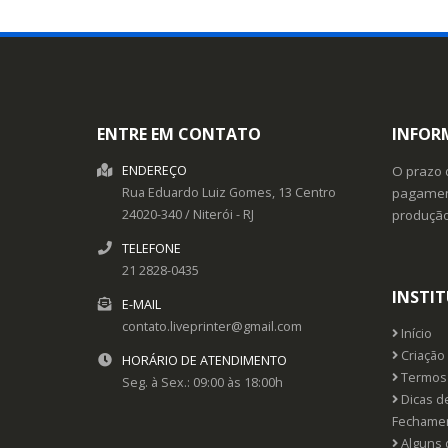
ENTRE EM CONTATO
INFOR
ENDEREÇO
O prazo 
Rua Eduardo Luiz Gomes, 13
Centro
pagament
24020-340
/
Niterói
- RJ
produçã
TELEFONE
21 2828-0435
INSTI
E-MAIL
contato.liveprinter@gmail.com
Início
Criação 
HORÁRIO DE ATENDIMENTO
Termos 
Seg. à Sex.: 09:00 às 18:00h
Dicas d
Fechame
Alguns 