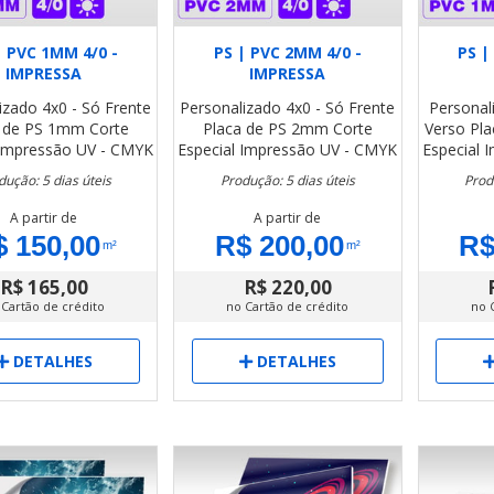
| PVC 1MM 4/0 -
PS | PVC 2MM 4/0 -
PS |
IMPRESSA
IMPRESSA
izado
4x0 - Só Frente
Personalizado
4x0 - Só Frente
Personal
a de PS 1mm
Corte
Placa de PS 2mm
Corte
Verso
Pl
Impressão UV - CMYK
Especial
Impressão UV - CMYK
Especial
I
dução: 5 dias úteis
Produção: 5 dias úteis
Prod
A partir de
A partir de
 150,00
R$ 200,00
R$
m²
m²
R$ 165,00
R$ 220,00
 Cartão de crédito
no Cartão de crédito
no 
DETALHES
DETALHES