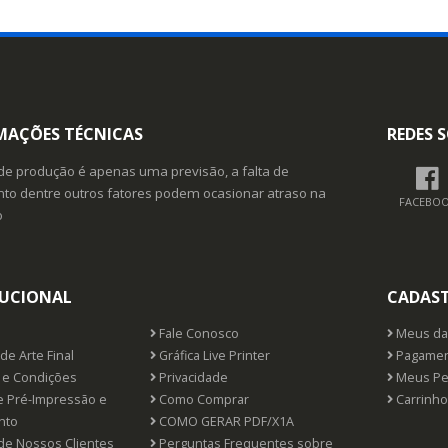
MAÇÕES TÉCNICAS
REDES S
de produção é apenas uma previsão, a falta de
o dentre outros fatores podem ocasionar atraso na
FACEBO
o
TUCIONAL
CADAS
Fale Conosco
Meus da
de Arte Final
Gráfica Live Printer
Pagamen
e Condições
Privacidade
Meus Pe
e Pré-Impressão e
Como Comprar
Carrinho
nto
COMO GERAR PDF/X1A
de Nossos Clientes
Perguntas Frequentes sobre