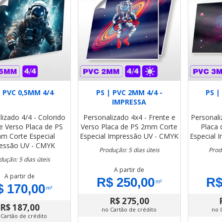
| PVC 0,5MM 4/4
PS | PVC 2MM 4/4 -
PS |
IMPRESSA
lizado
4/4 - Colorido
Personalizado
4x4 - Frente e
Personal
e Verso
Placa de PS
Verso
Placa de PS 2mm
Corte
Placa
mm
Corte Especial
Especial
Impressão UV - CMYK
Especial
I
essão UV - CMYK
Produção: 5 dias úteis
Prod
dução: 5 dias úteis
A partir de
A partir de
R$ 250,00
R$
m²
 170,00
m²
R$ 275,00
R$ 187,00
no Cartão de crédito
no 
 Cartão de crédito