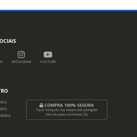
OCIAIS
OK
INSTAGRAM
YOUTUBE
TRO
dos
COMPRA 100% SEGURA
tos
Fique tranquilo, sua compra está protegida!
Este site possui certificado SSL
didos