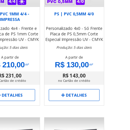
 PVC 1MM 4/4 -
PS | PVC 0,5MM 4/0
IMPRESSA
izado
4x4 - Frente e
Personalizado
4x0 - Só Frente
aca de PS 1mm
Corte
Placa de PS 0,5mm
Corte
mpressão UV - CMYK
Especial
Impressão UV - CMYK
ução: 5 dias úteis
Produção: 5 dias úteis
A partir de
A partir de
 210,00
R$ 130,00
m²
m²
R$ 231,00
R$ 143,00
Cartão de crédito
no Cartão de crédito
DETALHES
DETALHES