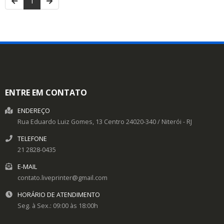
1
ENTRE EM CONTATO
ENDEREÇO
Rua Eduardo Luiz Gomes, 13
Centro
24020-340
/
Niterói
- RJ
TELEFONE
21 2828-0435
E-MAIL
contato.liveprinter@gmail.com
HORÁRIO DE ATENDIMENTO
Seg. à Sex.: 09:00 às 18:00h