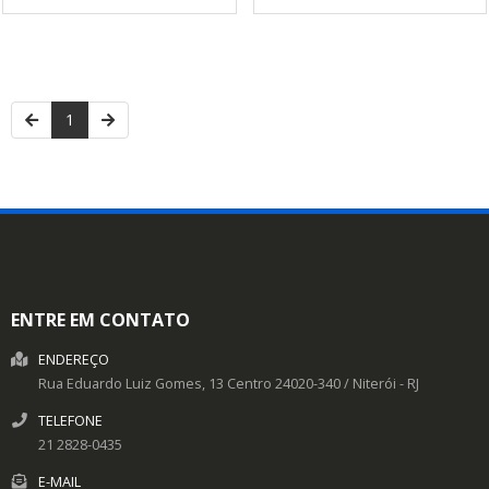
1
ENTRE EM CONTATO
ENDEREÇO
Rua Eduardo Luiz Gomes, 13
Centro
24020-340
/
Niterói
- RJ
TELEFONE
21 2828-0435
E-MAIL