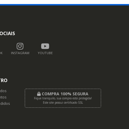
OCIAIS
OK
INSTAGRAM
YOUTUBE
TRO
dos
COMPRA 100% SEGURA
tos
Fique tranquilo, sua compra está protegida!
Este site possui certificado SSL
didos