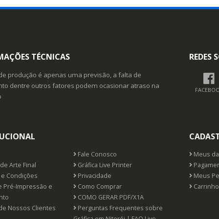
MAÇÕES TÉCNICAS
REDES S
de produção é apenas uma previsão, a falta de
o dentre outros fatores podem ocasionar atraso na
FACEBO
o
TUCIONAL
CADAS
Fale Conosco
Meus da
de Arte Final
Gráfica Live Printer
Pagamen
e Condições
Privacidade
Meus Pe
e Pré-Impressão e
Como Comprar
Carrinho
nto
COMO GERAR PDF/X1A
de Nossos Clientes
Perguntas Frequentes sobre
Gráfica em Niterói | FAQ Live