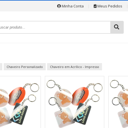
Minha Conta
|
Meus Pedidos
Chaveiro Personalizado
Chaveiro em Acrílico - Impresso