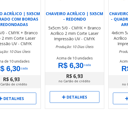
O ACRÍLICO | 5X5CM
CHAVEIRO ACRÍLICO | 5X5CM
CHAVEIRO
RADO COM BORDAS
- REDONDO
- QUAD
RREDONDADAS
AR
5x5cm
5/0 - CMYK + Branco
5/0 - CMYK + Branco
4x6cm
5
Acrílico 2 mm
Corte Laser
co 2 mm
Corte Laser
Acrílic
Impressão UV - CMYK
essão UV - CMYK
Impr
Produção: 10 Dias Úteis
ução: 10 Dias Úteis
Produ
Acima de 10 unidades
ma de 10 unidades
Acim
R$ 6,30
cada
$ 6,30
R
cada
R$ 6,93
R$ 6,93
no Cartão de crédito
 Cartão de crédito
no 
DETALHES
DETALHES