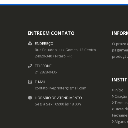
ENTRE EM CONTATO
INFOR
ENDEREÇO
O prazo 
Rua Eduardo Luiz Gomes, 13
Centro
pagament
24020-340
/
Niterói
- RJ
produçã
TELEFONE
21 2828-0435
INSTI
E-MAIL
contato.liveprinter@gmail.com
Início
Criação 
HORÁRIO DE ATENDIMENTO
Termos 
Seg. à Sex.: 09:00 às 18:00h
Dicas d
Fechame
Alguns 