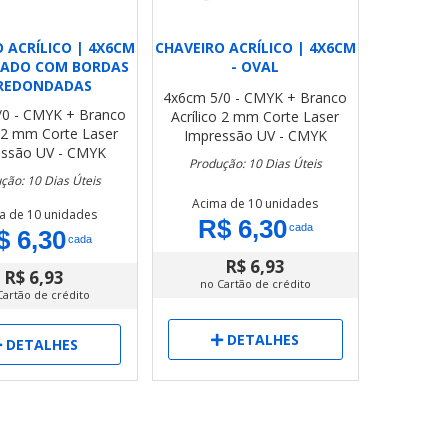
 ACRÍLICO | 4X6CM
CHAVEIRO ACRÍLICO | 4X6CM
RADO COM BORDAS
- OVAL
REDONDADAS
4x6cm
5/0 - CMYK + Branco
/0 - CMYK + Branco
Acrílico 2 mm
Corte Laser
o 2 mm
Corte Laser
Impressão UV - CMYK
essão UV - CMYK
Produção: 10 Dias Úteis
ção: 10 Dias Úteis
Acima de 10 unidades
a de 10 unidades
R$ 6,30
cada
$ 6,30
cada
R$ 6,93
R$ 6,93
no Cartão de crédito
Cartão de crédito
DETALHES
DETALHES