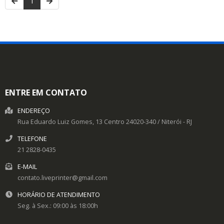
1
ENTRE EM CONTATO
ENDEREÇO
Rua Eduardo Luiz Gomes, 13
Centro
24020-340
/
Niterói
- RJ
TELEFONE
21 2828-0435
E-MAIL
contato.liveprinter@gmail.com
HORÁRIO DE ATENDIMENTO
Seg. à Sex.: 09:00 às 18:00h