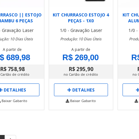
URRASCO || ESTOJO
KIT CHURRASCO ESTOJO 4
KIT CH
BAMBU 6 PEÇAS
PEÇAS - 1X0
ALUM
- Gravação Laser
1/0 - Gravação Laser
1/0 
ução: 10 Dias Úteis
Produção: 10 Dias Úteis
Produ
A partir de
A partir de
$ 689,98
R$ 269,00
R
R$ 758,98
R$ 295,90
 Cartão de crédito
no Cartão de crédito
no 
DETALHES
DETALHES
Baixar Gabarito
Baixar Gabarito