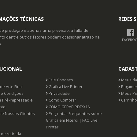
MAÇÕES TÉCNICAS
REDES S
de produção é apenas uma previsão, a falta de
o dentre outros fatores podem ocasionar atraso na
FACEBO
o
TUCIONAL
CADAS
Fale Conosco
Meus da
de Arte Final
Gráfica Live Printer
Pagamen
e Condições
Privacidade
Meus Pe
e Pré-Impressão e
Como Comprar
Carrinho
nto
COMO GERAR PDF/X1A
de Nossos Clientes
Perguntas Frequentes sobre
Gráfica em Niterói | FAQ Live
Printer
 de retirada