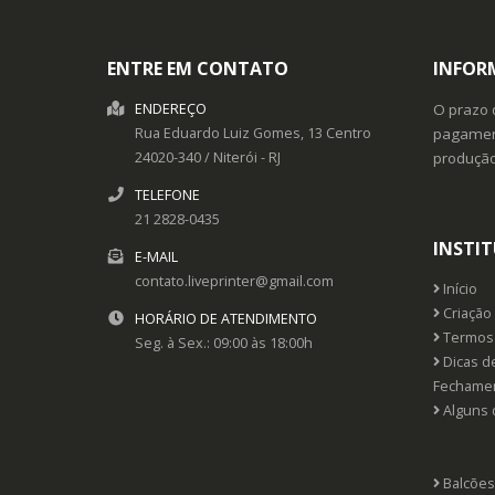
ENTRE EM CONTATO
INFOR
ENDEREÇO
O prazo 
Rua Eduardo Luiz Gomes, 13
Centro
pagament
24020-340
/
Niterói
- RJ
produçã
TELEFONE
21 2828-0435
INSTI
E-MAIL
contato.liveprinter@gmail.com
Início
Criação 
HORÁRIO DE ATENDIMENTO
Termos 
Seg. à Sex.: 09:00 às 18:00h
Dicas d
Fechame
Alguns 
Balcões