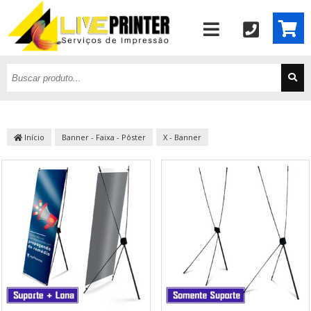
Início
Banner - Faixa - Pôster
X - Banner