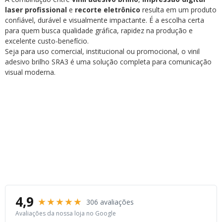
laser profissional
e
recorte eletrônico
resulta em um produto
confiável, durável e visualmente impactante. É a escolha certa
para quem busca qualidade gráfica, rapidez na produção e
excelente custo-benefício.
Seja para uso comercial, institucional ou promocional, o vinil
adesivo brilho SRA3 é uma solução completa para comunicação
visual moderna.
gráfica em niterói, gráfica em são gonçalo, gráfica perto de mim, gráfica rápida niterói,
gráfica digital niterói, gráfica digital são gonçalo, impressão digital niterói, impressão
digital são gonçalo, comunicação visual niterói, comunicação visual são gonçalo,
impressão de adesivos niterói, adesivo personalizado niterói, adesivo com corte contorno,
papel adesivo sra3, kraft adesivo sra3, impressão laser adesivo, impressão uv niterói,
banner em lona niterói, faixa em lona niterói, painel backdrop niterói, wind banner niterói,
material promocional niterói, brindes personalizados niterói, chaveiro personalizado
acrílico, display acrílico personalizado, gráfica para empresas niterói, gráfica profissional
niterói, serviços gráficos niterói, gráfica live printer
4,9
★★★★★
306 avaliações
Avaliações da nossa loja no Google