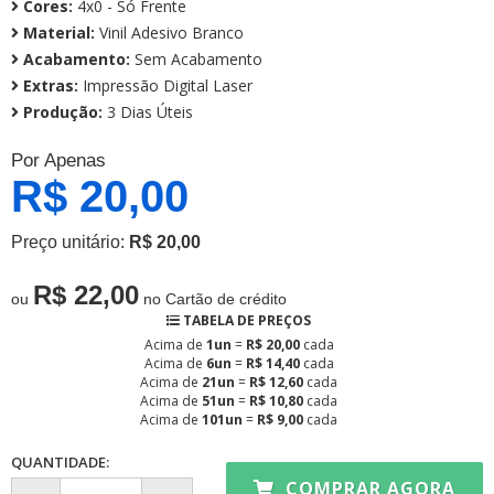
Cores:
4x0 - Só Frente
Material:
Vinil Adesivo Branco
Acabamento:
Sem Acabamento
Extras:
Impressão Digital Laser
Produção:
3 Dias Úteis
Por Apenas
R$ 20,00
Preço unitário:
R$ 20,00
R$ 22,00
ou
no Cartão de crédito
TABELA DE PREÇOS
Acima de
1un
=
R$ 20,00
cada
Acima de
6un
=
R$ 14,40
cada
Acima de
21un
=
R$ 12,60
cada
Acima de
51un
=
R$ 10,80
cada
Acima de
101un
=
R$ 9,00
cada
QUANTIDADE:
COMPRAR AGORA