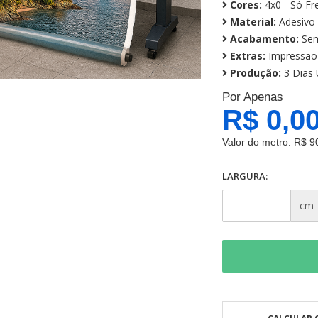
Cores:
4x0 - Só Fr
Material:
Adesivo 
Acabamento:
Sem
Extras:
Impressão 
Produção:
3 Dias 
Por Apenas
R$ 0,0
Valor do metro:
R$ 9
LARGURA:
cm