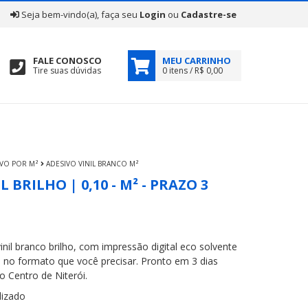
|
Seja bem-vindo(a), faça seu
Login
ou
Cadastre-se
FALE CONOSCO
MEU CARRINHO
Tire suas dúvidas
0 itens / R$ 0,00
IVO POR M²
ADESIVO VINIL BRANCO M²
L BRILHO | 0,10 - M² - PRAZO 3
nil branco brilho, com impressão digital eco solvente
e no formato que você precisar. Pronto em 3 dias
o Centro de Niterói.
izado