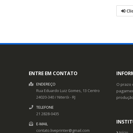
Cli
ENTRE EM CONTATO
INFOR
ENDEREÇO
O prazo 
Rua Eduardo Luiz Gomes, 13
Centro
pagament
24020-340
/
Niterói
- RJ
produçã
TELEFONE
21 2828-0435
INSTI
E-MAIL
contato.liveprinter@gmail.com
Início