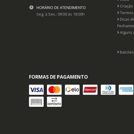
Criação 
HORÁRIO DE ATENDIMENTO
Termos 
Seg. à Sex.: 09:00 às 18:00h
Dicas d
Fechame
Alguns 
Balcões
FORMAS DE PAGAMENTO