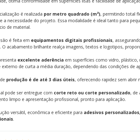
idade, ótima conformidade em superfícies lisas e facilidade de aplicaçã
ialização é realizada
por metro quadrado (m²)
, permitindo total f
 a necessidade do projeto. Essa modalidade é ideal tanto para peq
cio de material.
ssão é feita em
equipamentos digitais profissionais
, assegurando
. O acabamento brilhante realça imagens, textos e logotipos, propor
apresenta
excelente aderência
em superfícies como vidro, plástico, 
e externo de curta a média duração, dependendo das condições de ap
 de
produção é de até 3 dias úteis
, oferecendo rapidez sem abrir 
ial pode ser entregue com
corte reto ou corte personalizado
, de
to limpo e apresentação profissional, pronto para aplicação.
ção versátil, econômica e eficiente para
adesivos personalizados,
ionais
.