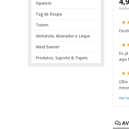
4,
Squeeze
Avali
Tag de Roupa
★
Totem
Excel
Ventarola, Abanador e Leque
★
Wind Banner
Eu já
Produtos, Suporte & Papeis
aqui 
★
Olha
mesmo
Ver t
AV