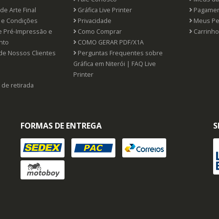
de Arte Final
Gráfica Live Printer
Pagamen
e Condições
Privacidade
Meus Pe
e Pré-Impressão e
Como Comprar
Carrinho
nto
COMO GERAR PDF/X1A
de Nossos Clientes
Perguntas Frequentes sobre
Gráfica em Niterói | FAQ Live
Printer
 de retirada
FORMAS DE ENTREGA
S