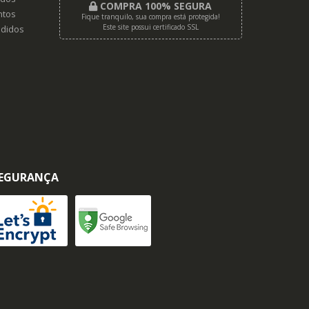
COMPRA 100% SEGURA
tos
Fique tranquilo, sua compra está protegida!
Este site possui certificado SSL
didos
EGURANÇA