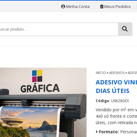
Minha Conta
|
Meus Pedidos
INÍCIO
ADESIVOS
ADES
ADESIVO VINI
DIAS ÚTEIS
Código:
LNK28GDI
Vendido por m² em vi
4x0 só frente e cort
úteis, com retirada n
Formato:
Personal