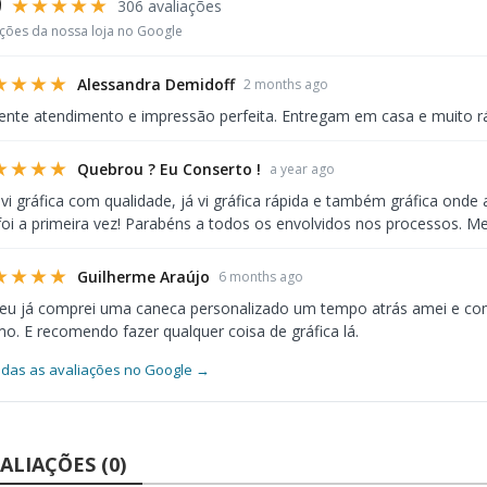
9
★★★★★
306 avaliações
ações da nossa loja no Google
★★★★
Alessandra Demidoff
2 months ago
ente atendimento e impressão perfeita. Entregam em casa e muito r
★★★★
Quebrou ? Eu Conserto !
a year ago
 vi gráfica com qualidade, já vi gráfica rápida e também gráfica ond
foi a primeira vez! Parabéns a todos os envolvidos nos processos. Me
★★★★
Guilherme Araújo
6 months ago
 eu já comprei uma caneca personalizado um tempo atrás amei e co
. E recomendo fazer qualquer coisa de gráfica lá.
odas as avaliações no Google →
ALIAÇÕES (0)