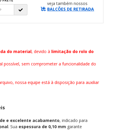
O FRETE
veja também nossos
BALCÕES DE RETIRADA
da do material
, devido à
limitação do rolo do
al possível, sem comprometer a funcionalidade do
quivo, nossa equipe está à disposição para auxiliar
eis
ade e excelente acabamento
, indicado para
onal
. Sua
espessura de 0,10 mm
garante