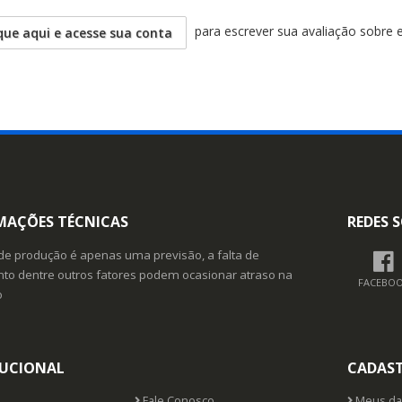
para escrever sua avaliação sobre 
que aqui e acesse sua conta
MAÇÕES TÉCNICAS
REDES S
de produção é apenas uma previsão, a falta de
o dentre outros fatores podem ocasionar atraso na
FACEBO
o
TUCIONAL
CADAS
Fale Conosco
Meus da