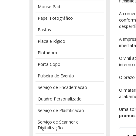
flexibil
Mouse Pad
A comerc
Papel Fotográfico
conforme
desperdí
Pastas
A impre
Placa e Rígido
imediata
Plotadora
O vinil 
Porta Copo
interno 
Pulseira de Evento
O prazo
Serviço de Encadernação
O mater
acabamen
Quadro Personalizado
Uma solu
Serviço de Plastificação
promoc
Serviço de Scanner e
Digitalização