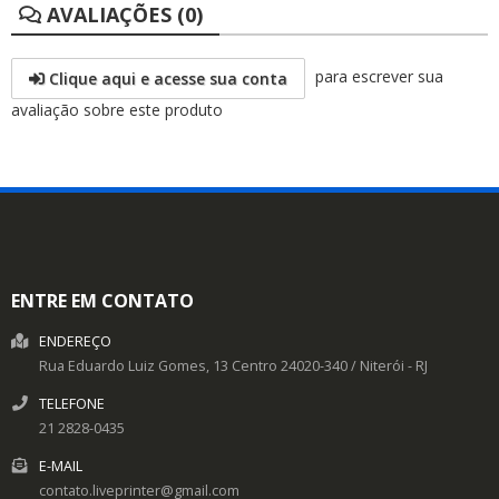
AVALIAÇÕES (0)
para escrever sua
Clique aqui e acesse sua conta
avaliação sobre este produto
ENTRE EM CONTATO
ENDEREÇO
Rua Eduardo Luiz Gomes, 13
Centro
24020-340
/
Niterói
- RJ
TELEFONE
21 2828-0435
E-MAIL
contato.liveprinter@gmail.com