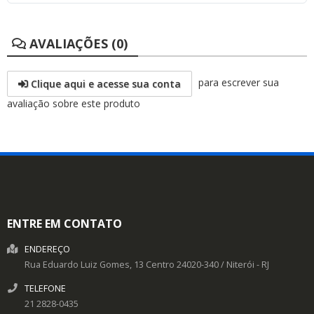
AVALIAÇÕES (0)
para escrever sua
Clique aqui e acesse sua conta
avaliação sobre este produto
ENTRE EM CONTATO
ENDEREÇO
Rua Eduardo Luiz Gomes, 13
Centro
24020-340
/
Niterói
- RJ
TELEFONE
21 2828-0435