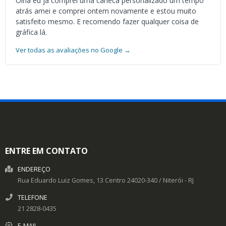
Olha eu já comprei uma caneca personalizado um tempo
atrás amei e comprei ontem novamente e estou muito
satisfeito mesmo. E recomendo fazer qualquer coisa de
gráfica lá.
Ver todas as avaliações no Google →
ENTRE EM CONTATO
ENDEREÇO
Rua Eduardo Luiz Gomes, 13
Centro
24020-340
/
Niterói
- RJ
TELEFONE
21 2828-0435
E-MAIL