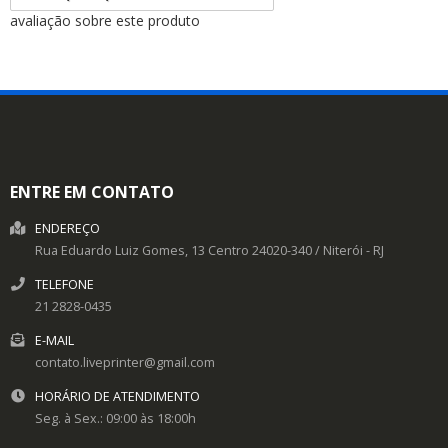
avaliação sobre este produto
ENTRE EM CONTATO
ENDEREÇO
Rua Eduardo Luiz Gomes, 13
Centro
24020-340
/
Niterói
- RJ
TELEFONE
21 2828-0435
E-MAIL
contato.liveprinter@gmail.com
HORÁRIO DE ATENDIMENTO
Seg. à Sex.: 09:00 às 18:00h