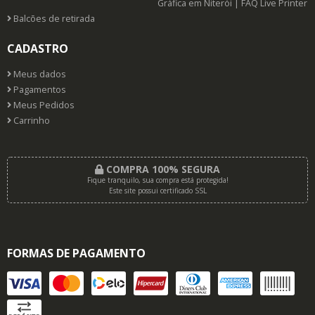
Gráfica em Niterói | FAQ Live Printer
Balcões de retirada
CADASTRO
Meus dados
Pagamentos
Meus Pedidos
Carrinho
COMPRA 100% SEGURA
Fique tranquilo, sua compra está protegida!
Este site possui certificado SSL
FORMAS DE PAGAMENTO