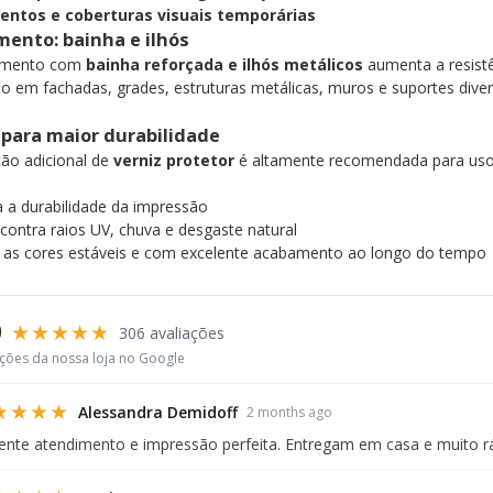
ntos e coberturas visuais temporárias
ento: bainha e ilhós
amento com
bainha reforçada e ilhós metálicos
aumenta a resistên
ão em fachadas, grades, estruturas metálicas, muros e suportes diver
 para maior durabilidade
ção adicional de
verniz protetor
é altamente recomendada para uso 
a durabilidade da impressão
contra raios UV, chuva e desgaste natural
as cores estáveis e com excelente acabamento ao longo do tempo
9
★★★★★
306 avaliações
ações da nossa loja no Google
★★★★
Alessandra Demidoff
2 months ago
ente atendimento e impressão perfeita. Entregam em casa e muito r