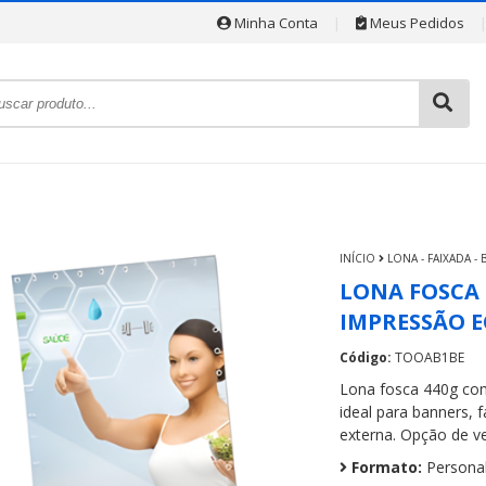
Minha Conta
|
Meus Pedidos
INÍCIO
LONA - FAIXADA -
LONA FOSCA 4
IMPRESSÃO 
Código:
TOOAB1BE
Lona fosca 440g com
ideal para banners, 
externa. Opção de ve
Formato:
Personal