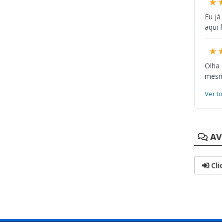
★
Eu já
aqui 
★
Olha
mesmo
Ver t
AV
Cli