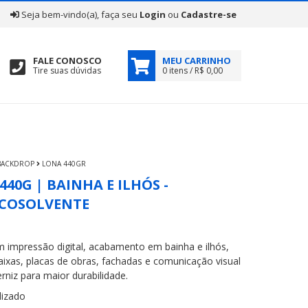
|
Seja bem-vindo(a), faça seu
Login
ou
Cadastre-se
FALE CONOSCO
MEU CARRINHO
Tire suas dúvidas
0 itens / R$ 0,00
 BACKDROP
LONA 440GR
40G | BAINHA E ILHÓS -
ECOSOLVENTE
 impressão digital, acabamento em bainha e ilhós,
faixas, placas de obras, fachadas e comunicação visual
rniz para maior durabilidade.
izado