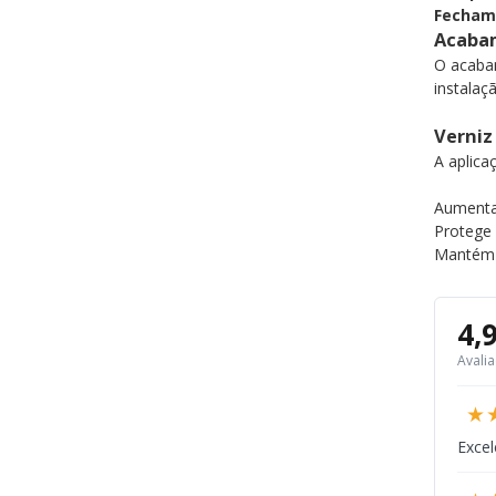
Fechame
Acabam
O acab
instalaç
Verniz
A aplica
Aumenta 
Protege 
Mantém 
4,
Avali
★
Excel