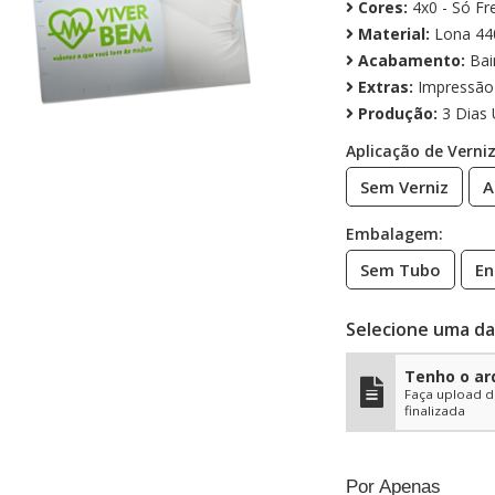
Cores:
4x0 - Só Fr
Material:
Lona 44
Acabamento:
Bai
Extras:
Impressão 
Produção:
3 Dias 
Aplicação de Verniz
Sem Verniz
A
Embalagem:
Sem Tubo
En
Selecione uma da
Tenho o ar
Faça upload d
finalizada
Por Apenas