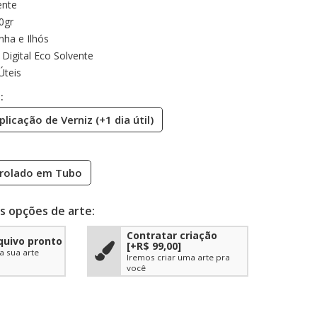
ente
0gr
nha e Ilhós
Digital Eco Solvente
Úteis
:
plicação de Verniz (+1 dia útil)
rolado em Tubo
s opções de arte:
Contratar criação
quivo pronto
[+R$ 99,00]
a sua arte
Iremos criar uma arte pra
você