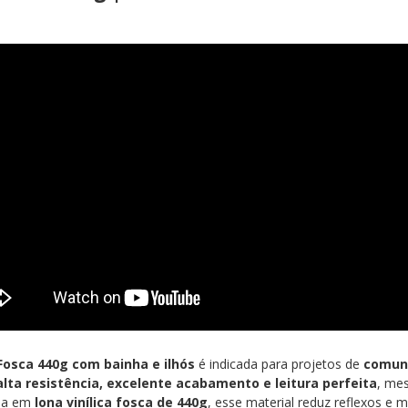
Fosca 440g com bainha e ilhós
é indicada para projetos de
comuni
alta resistência, excelente acabamento e leitura perfeita
, me
da em
lona vinílica fosca de 440g
, esse material reduz reflexos e m