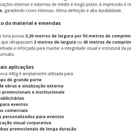
icações internas e externas de médio e longo prazo. A impressão é 
e
, garantindo cores intensas, ótima definição e alta durabilidade.
o do material e emendas
e lona possui
3,20 metros de largura por 50 metros de compri
s que ultrapassem
3 metros de largura
ou
45 metros de compri
inhada e reforçada para manter a integridade visual e estrutural d
formato.
pais aplicações
osca 440g é amplamente utilizada para:
ps de grande porte
de obras e sinalização externa
 promocionais e institucionais
ublicitárias
 para eventos
s comerciais
 personalizados para eventos
ação visual corporativa
has promocionais de longa duração