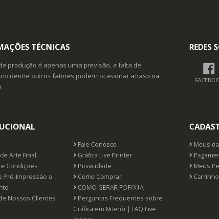
MAÇÕES TÉCNICAS
REDES S
de produção é apenas uma previsão, a falta de
o dentre outros fatores podem ocasionar atraso na
FACEBO
o
TUCIONAL
CADAS
Fale Conosco
Meus da
de Arte Final
Gráfica Live Printer
Pagamen
e Condições
Privacidade
Meus Pe
e Pré-Impressão e
Como Comprar
Carrinho
nto
COMO GERAR PDF/X1A
de Nossos Clientes
Perguntas Frequentes sobre
Gráfica em Niterói | FAQ Live