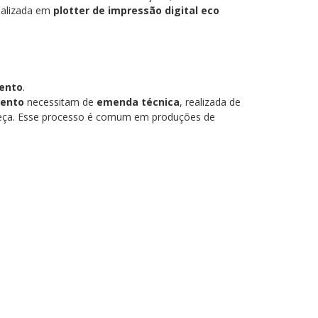
realizada em
plotter de impressão digital eco
mento
.
mento
necessitam de
emenda técnica
, realizada de
a peça. Esse processo é comum em produções de