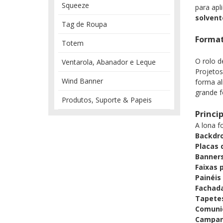
Squeeze
para apl
solvent
Tag de Roupa
Format
Totem
O rolo d
Ventarola, Abanador e Leque
Projeto
Wind Banner
forma al
grande 
Produtos, Suporte & Papeis
Princi
A lona f
Backdro
Placas 
Banners
Faixas p
Painéis
Fachada
Tapetes
Comunic
Campan