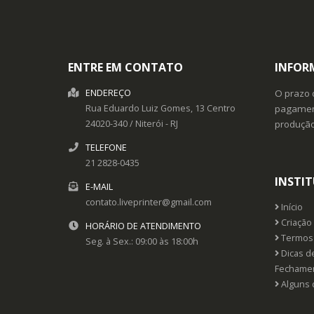
ENTRE EM CONTATO
INFOR
ENDEREÇO
O prazo 
Rua Eduardo Luiz Gomes, 13
Centro
pagament
24020-340
/
Niterói
- RJ
produçã
TELEFONE
21 2828-0435
INSTI
E-MAIL
contato.liveprinter@gmail.com
Início
Criação 
HORÁRIO DE ATENDIMENTO
Termos 
Seg. à Sex.: 09:00 às 18:00h
Dicas d
Fechame
Alguns 