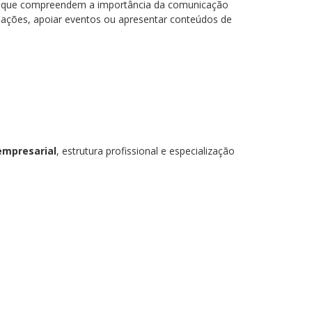
s que compreendem a importância da comunicação
rmações, apoiar eventos ou apresentar conteúdos de
empresarial
, estrutura profissional e especialização
em projetos niterói, encadernação niterói, cartões de visita niterói,
ios médicos niterói, blocos personalizados niterói, comunicação visual
ura niterói, gráfica urgente niterói, xerox colorida niterói, plastificação
centro niterói, plotter niterói, impressão banner lona niterói, gráfica online