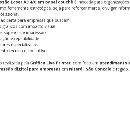
ssão Laser A3 4/0 em papel couchê
é indicada para organizaçõe
omo ferramenta estratégica, seja para reforçar marca, divulgar info
ofissional.
ção certa para empresas que buscam:
s gráficos com impacto visual
e superior de impressão
ação e repetibilidade
ores especializados
nto técnico e consultivo
 realizada pela
Gráfica Live Printer
, com foco em
atendimento 
essão digital para empresas
em
Niterói
,
São Gonçalo
e região.
rói, gráfica rápida niterói, impressão digital niterói, copiadora niterói, plotagem niterói, plotag
erói, panfletos niterói, adesivos personalizados niterói, impressão apostilas niterói, receituár
ressão offset niterói, gráfica centro niterói, serviços gráficos niterói, impressão plantas arquitet
chás niterói, folders niterói, impressão grande formato niterói, gráfica icaraí niterói, copiadora 