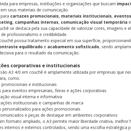
vida para empresas, instituições e organizações que buscam
impact
em seus materiais de comunicação.
 para
cartazes promocionais
,
materiais institucionais
,
eventos
keting
,
campanhas internas
,
comunicação visual temporária
uchê se destaca pela sua capacidade de valorizar cores, imagens e 
 de profissionalismo e credibilidade.
couchê possui tratamento especial em sua superfície, proporcionan
ontraste equilibrado
e
acabamento sofisticado
, sendo amplame
 decisiva para o resultado da comunicação.
ções corporativas e institucionais
são A3 4/0 em couchê é amplamente utilizada por empresas que nece
lara, como:
 promocionais e institucionais
s para eventos empresariais, feiras e ações corporativas
ção visual interna e informativa
ações institucionais e campanhas de marca
s personalizados para ações promocionais
 comunicados e peças de destaque em ambientes corporativos
um formato ampliado, o A3 permite maior liberdade criativa, melhor h
s internos e externos controlados, sendo uma escolha estratégica