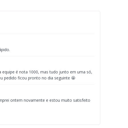
fica, Nikiti Print, Gráfica Falcão, MC Gráfica, 4 Cor Digital Copiadora
ápido.
e a equipe é nota 1000, mas tudo junto em uma só,
u pedido ficou pronto no dia seguinte 🤩
mprei ontem novamente e estou muito satisfeito