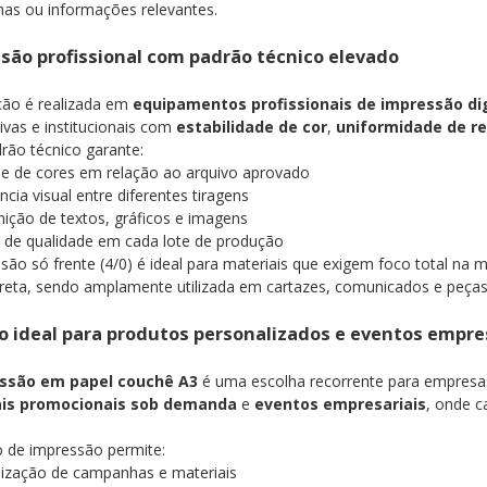
as ou informações relevantes.
são profissional com padrão técnico elevado
ção é realizada em
equipamentos profissionais de impressão dig
ivas e institucionais com
estabilidade de cor
,
uniformidade de r
rão técnico garante:
de de cores em relação ao arquivo aprovado
ncia visual entre diferentes tiragens
inição de textos, gráficos e imagens
 de qualidade em cada lote de produção
são só frente (4/0) é ideal para materiais que exigem foco total na
direta, sendo amplamente utilizada em cartazes, comunicados e peça
o ideal para produtos personalizados e eventos empre
ssão em papel couchê A3
é uma escolha recorrente para empres
ais promocionais sob demanda
e
eventos empresariais
, onde c
o de impressão permite:
lização de campanhas e materiais