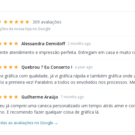
r Print, Live Printer Gráfica, Printmill Gráfica, Versátil Gráfica, NitColor Gráfica, EDG Editora Grá
9
★★★★★
309 avaliações
ações da nossa loja no Google
★★★★
Alessandra Demidoff
2 months ago
ente atendimento e impressão perfeita. Entregam em casa e muito r
★★★★
Quebrou ? Eu Conserto !
a year ago
 vi gráfica com qualidade, já vi gráfica rápida e também gráfica ond
foi a primeira vez! Parabéns a todos os envolvidos nos processos. Me
★★★★
Guilherme Araújo
7 months ago
 eu já comprei uma caneca personalizado um tempo atrás amei e co
. E recomendo fazer qualquer coisa de gráfica lá.
odas as avaliações no Google →