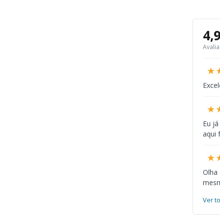
Gráfica Powe
4,
Avali
★
Excel
★
Eu já
aqui 
★
Olha
mesmo
Ver t