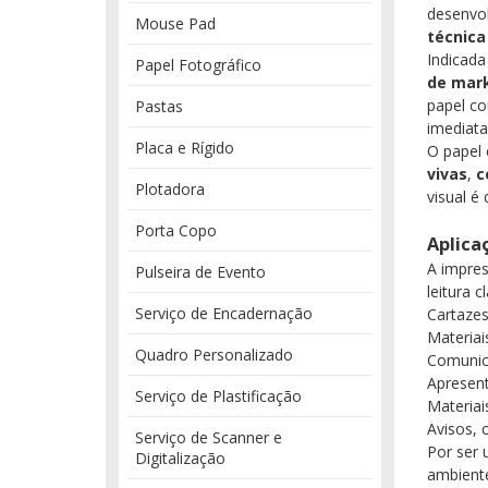
desenvol
Mouse Pad
técnica
Indicada
Papel Fotográfico
de mar
papel co
Pastas
imediata
Placa e Rígido
O papel 
vivas
,
c
Plotadora
visual é
Porta Copo
Aplica
A impres
Pulseira de Evento
leitura c
Serviço de Encadernação
Cartazes
Materiai
Quadro Personalizado
Comunica
Apresent
Serviço de Plastificação
Materiai
Avisos,
Serviço de Scanner e
Por ser 
Digitalização
ambiente