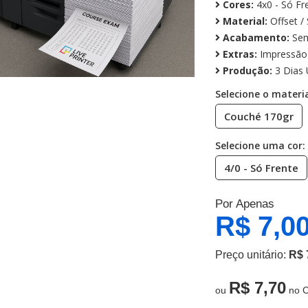
Cores:
4x0 - Só Fr
Material:
Offset / 
Acabamento:
Sem
Extras:
Impressão 
Produção:
3 Dias 
Selecione o materia
Couché 170gr
Selecione uma cor:
4/0 - Só Frente
Por Apenas
R$ 7,0
Preço unitário:
R$ 
R$ 7,70
ou
no C