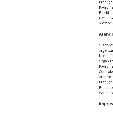
Produçã
Padroniz
Flexibil
É especi
promocio
Atendi
O serviç
organiza
Nosso f
Organiza
Padroniz
Controle
Atendim
Produção
Esse mo
evitando
Impres