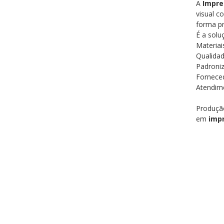
A
Impre
visual c
forma pr
É a solu
Materiai
Qualidad
Padroniz
Forneced
Atendime
Produção
em
impr
gráfica nite
banners nit
niterói, imp
niterói, cra
niterói