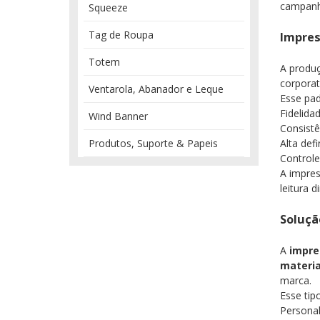
campanh
Squeeze
Tag de Roupa
Impres
Totem
A produ
corporat
Ventarola, Abanador e Leque
Esse pad
Fidelida
Wind Banner
Consistê
Produtos, Suporte & Papeis
Alta def
Controle
A impres
leitura 
Soluçã
A
impre
materi
marca.
Esse tip
Persona