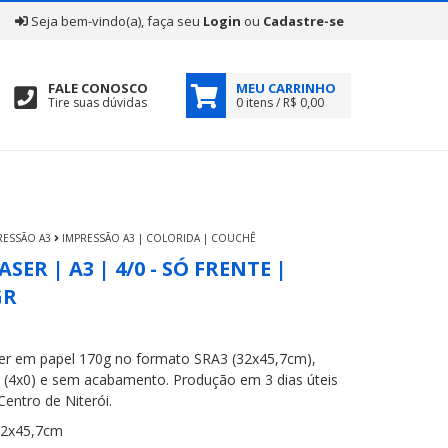
|
Seja bem-vindo(a), faça seu
Login
ou
Cadastre-se
FALE CONOSCO
MEU CARRINHO
Tire suas dúvidas
0 itens / R$ 0,00
RESSÃO A3
IMPRESSÃO A3 | COLORIDA | COUCHÊ
SER | A3 | 4/0 - SÓ FRENTE |
GR
aser em papel 170g no formato SRA3 (32x45,7cm),
e (4x0) e sem acabamento. Produção em 3 dias úteis
Centro de Niterói.
32x45,7cm