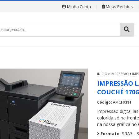
Minha Conta
|
Meus Pedidos
INÍCIO
IMPRESSÃO
IMP
IMPRESSÃO LA
COUCHÉ 170
Código:
AMCHXPH
Impressão digital l
colorida só na frent
na nossa gráfica no 
Formato:
SRA3 - 