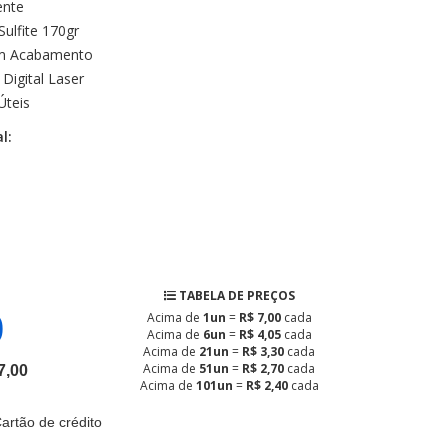
ente
Sulfite 170gr
 Acabamento
Digital Laser
Úteis
l:
TABELA DE PREÇOS
0
Acima de
1un
=
R$ 7,00
cada
Acima de
6un
=
R$ 4,05
cada
Acima de
21un
=
R$ 3,30
cada
Acima de
51un
=
R$ 2,70
cada
7,00
Acima de
101un
=
R$ 2,40
cada
artão de crédito