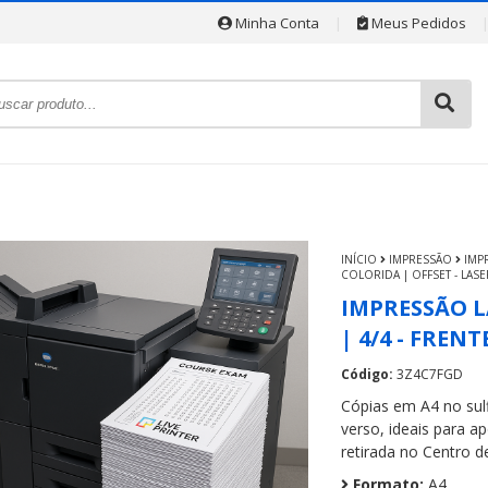
Minha Conta
|
Meus Pedidos
INÍCIO
IMPRESSÃO
IMP
COLORIDA | OFFSET - LASE
IMPRESSÃO LA
| 4/4 - FRENT
Código:
3Z4C7FGD
Cópias em A4 no sulf
verso, ideais para ap
retirada no Centro de
Formato:
A4