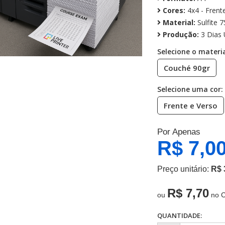
Cores:
4x4 - Frent
Material:
Sulfite 7
Produção:
3 Dias 
Selecione o materia
Couché 90gr
Selecione uma cor:
Frente e Verso
Por Apenas
R$ 7,0
Preço unitário:
R$ 
R$ 7,70
ou
no C
QUANTIDADE: