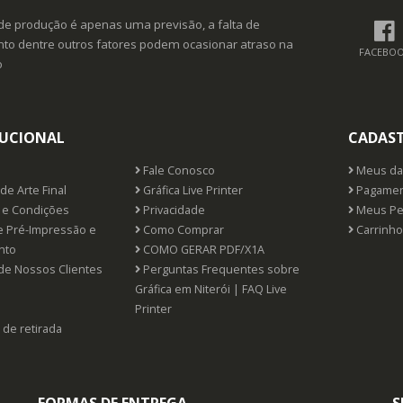
de produção é apenas uma previsão, a falta de
o dentre outros fatores podem ocasionar atraso na
FACEBO
o
TUCIONAL
CADAS
Fale Conosco
Meus da
de Arte Final
Gráfica Live Printer
Pagamen
e Condições
Privacidade
Meus Pe
e Pré-Impressão e
Como Comprar
Carrinho
nto
COMO GERAR PDF/X1A
de Nossos Clientes
Perguntas Frequentes sobre
Gráfica em Niterói | FAQ Live
Printer
 de retirada