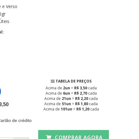
e e Verso
5gr
Úteis
l:
TABELA DE PREÇOS
0
Acima de
2un
=
R$ 3,50
cada
Acima de
6un
=
R$ 2,70
cada
Acima de
21un
=
R$ 2,20
cada
Acima de
51un
=
R$ 1,80
cada
3,50
Acima de
101un
=
R$ 1,20
cada
artão de crédito
COMPRAR AGORA