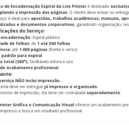
ço de Encadernação Espiral da Live Printer
é destinado
exclusi
plando a impressão das páginas
. O cliente deve enviar ou entreg
viço é ideal para
apostilas, trabalhos acadêmicos, manuais, apr
lizados e documentos corporativos
, garantindo organização, res
ficações do Serviço:
 encadernação:
Espiral plástico
ade de folhas:
de
1 até 500 folhas
ência:
até
1.000 páginas
(frente e verso)
 padrão para espiral
a total (360°)
, facilitando leitura e uso
 de acabamento profissional
ante:
serviço NÃO inclui impressão.
erial deve ser entregue
já impresso e organizado
.
precise de impressão, ela deve ser contratada
separadamente
.
Printer Gráfica e Comunicação Visual
oferece um acabamento preci
 impresso e busca um resultado profissional.