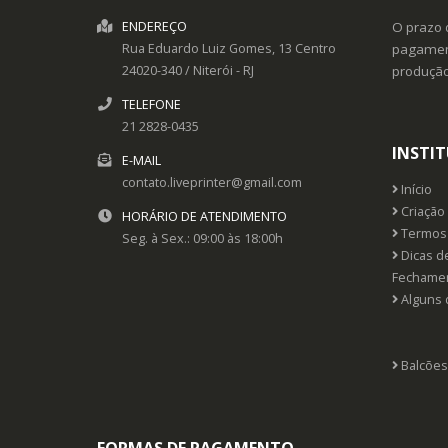
ENDEREÇO
O prazo 
Rua Eduardo Luiz Gomes, 13
Centro
pagament
24020-340
/
Niterói
- RJ
produçã
TELEFONE
21 2828-0435
INSTI
E-MAIL
contato.liveprinter@gmail.com
Início
Criação 
HORÁRIO DE ATENDIMENTO
Termos 
Seg. à Sex.: 09:00 às 18:00h
Dicas d
Fechame
Alguns 
Balcões