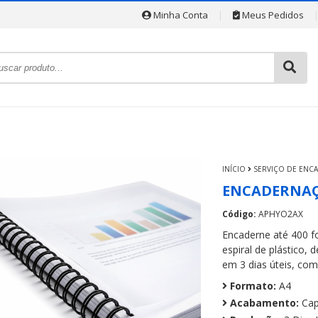
Minha Conta
|
Meus Pedidos
INÍCIO
SERVIÇO DE ENC
ENCADERNAÇÃ
Código:
APHYO2AX
Encaderne até 400 f
espiral de plástico, 
em 3 dias úteis, com
Formato:
A4
Acabamento:
Capa