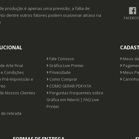
de produção é apenas uma previsão, a falta de
o dentre outros fatores podem ocasionar atraso na
FACEBO
o
TUCIONAL
CADAS
Fale Conosco
Meus da
de Arte Final
Gráfica Live Printer
Pagamen
e Condições
Privacidade
Meus Pe
e Pré-Impressão e
Como Comprar
Carrinho
nto
COMO GERAR PDF/X1A
de Nossos Clientes
Perguntas Frequentes sobre
Gráfica em Niterói | FAQ Live
Printer
 de retirada