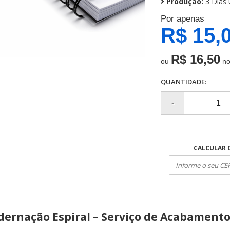
Produção:
3 Dias 
Por apenas
R$ 15,
R$ 16,50
ou
no
QUANTIDADE:
CALCULAR 
dernação Espiral – Serviço de Acabament