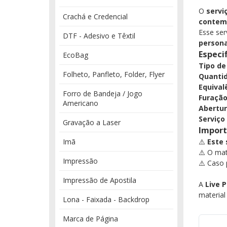
O
servi
Crachá e Credencial
contem
Esse ser
DTF - Adesivo e Têxtil
persona
Especi
EcoBag
Tipo de
Folheto, Panfleto, Folder, Flyer
Quantid
Equival
Forro de Bandeja / Jogo
Furação
Americano
Abertur
Serviço
Gravação a Laser
Import
Imã
⚠️
Este 
⚠️ O mat
Impressão
⚠️ Caso 
Impressão de Apostila
A
Live 
material
Lona - Faixada - Backdrop
Marca de Página