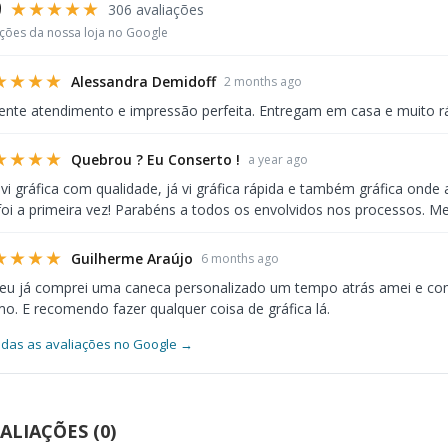
9
★★★★★
306 avaliações
ações da nossa loja no Google
★★★★
Alessandra Demidoff
2 months ago
ente atendimento e impressão perfeita. Entregam em casa e muito r
★★★★
Quebrou ? Eu Conserto !
a year ago
 vi gráfica com qualidade, já vi gráfica rápida e também gráfica ond
foi a primeira vez! Parabéns a todos os envolvidos nos processos. Me
★★★★
Guilherme Araújo
6 months ago
 eu já comprei uma caneca personalizado um tempo atrás amei e co
. E recomendo fazer qualquer coisa de gráfica lá.
odas as avaliações no Google →
ALIAÇÕES (0)