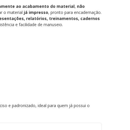
vamente ao acabamento do material
,
não
ar o material
já impresso
, pronto para encadernação.
esentações, relatórios, treinamentos, cadernos
istência e facilidade de manuseio.
so e padronizado, ideal para quem já possui o