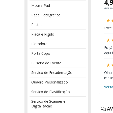
4,
Mouse Pad
Avali
Papel Fotográfico
★
Pastas
Excel
Placa e Rígido
★
Plotadora
Eu já
aqui 
Porta Copo
Pulseira de Evento
★
Serviço de Encadernação
Olha
mesmo
Quadro Personalizado
Ver t
Serviço de Plastificação
Serviço de Scanner e
Digitalização
AV