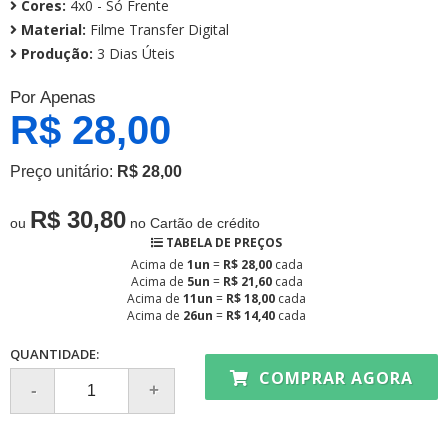
Cores:
4x0 - Só Frente
Material:
Filme Transfer Digital
Produção:
3 Dias Úteis
Por Apenas
R$ 28,00
Preço unitário:
R$ 28,00
R$ 30,80
ou
no Cartão de crédito
TABELA DE PREÇOS
Acima de
1un
=
R$ 28,00
cada
Acima de
5un
=
R$ 21,60
cada
Acima de
11un
=
R$ 18,00
cada
Acima de
26un
=
R$ 14,40
cada
QUANTIDADE:
COMPRAR AGORA