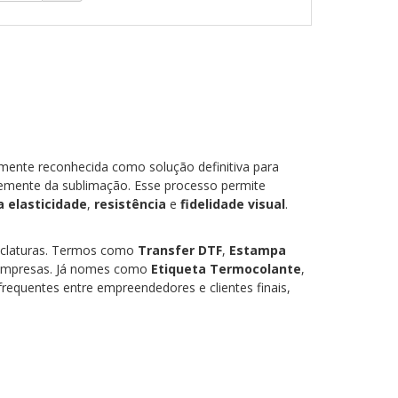
ente reconhecida como solução definitiva para
temente da sublimação. Esse processo permite
a elasticidade
,
resistência
e
fidelidade visual
.
enclaturas. Termos como
Transfer DTF
,
Estampa
 empresas. Já nomes como
Etiqueta Termocolante
,
requentes entre empreendedores e clientes finais,