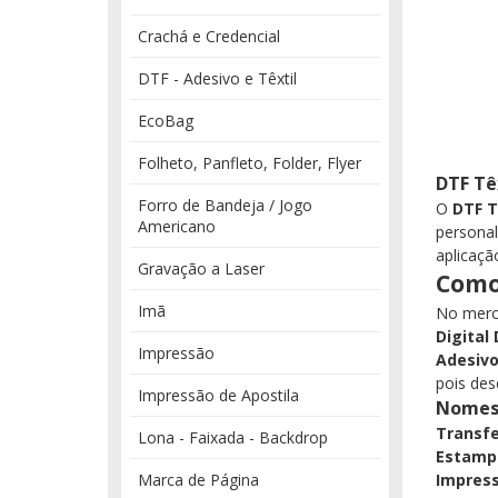
Crachá e Credencial
DTF - Adesivo e Têxtil
EcoBag
Folheto, Panfleto, Folder, Flyer
DTF Têx
Forro de Bandeja / Jogo
O
DTF T
Americano
personal
aplicaçã
Gravação a Laser
Como 
Imã
No merc
Digital
Impressão
Adesiv
pois des
Impressão de Apostila
Nomes 
Transfe
Lona - Faixada - Backdrop
Estampa
Marca de Página
Impress