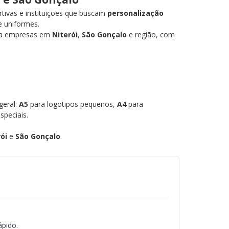
tivas e instituições que buscam
personalização
e uniformes.
ra empresas em
Niterói
,
São Gonçalo
e região, com
geral:
A5
para logotipos pequenos,
A4
para
speciais.
ói
e
São Gonçalo
.
ápido.