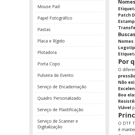
Nomes
Mouse Pad
Etique
Patch 
Papel Fotográfico
Estampa
Transfe
Pastas
Buscas
Placa e Rígido
Nomes p
Logotip
Plotadora
Etique
Por q
Porta Copo
O difere
Pulseira de Evento
pressã
Não exi
Serviço de Encadernação
Excelen
Boa ela
Quadro Personalizado
Resistê
Viável
p
Serviço de Plastificação
Princ
Serviço de Scanner e
O DTF Tê
Digitalização
é manter