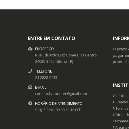
ENTRE EM CONTATO
INFOR
ENDEREÇO
O prazo 
Rua Eduardo Luiz Gomes, 13
Centro
pagament
24020-340
/
Niterói
- RJ
produçã
TELEFONE
21 2828-0435
INSTI
E-MAIL
contato.liveprinter@gmail.com
Início
Criação 
HORÁRIO DE ATENDIMENTO
Termos 
Seg. à Sex.: 09:00 às 18:00h
Dicas d
Fechame
Alguns 