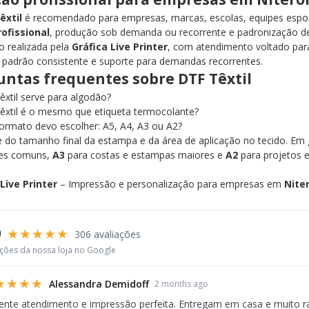
êxtil
é recomendado para empresas, marcas, escolas, equipes espor
rofissional
, produção sob demanda ou recorrente e padronização d
 realizada pela
Gráfica Live Printer
, com atendimento voltado pa
padrão consistente e suporte para demandas recorrentes.
untas frequentes sobre DTF Têxtil
xtil serve para algodão?
êxtil é o mesmo que etiqueta termocolante?
ormato devo escolher: A5, A4, A3 ou A2?
do tamanho final da estampa e da área de aplicação no tecido. Em 
ões comuns,
A3
para costas e estampas maiores e
A2
para projetos e
Live Printer
– Impressão e personalização para empresas em
Niter
9
★★★★★
306 avaliações
ações da nossa loja no Google
★★★★
Alessandra Demidoff
2 months ago
ente atendimento e impressão perfeita. Entregam em casa e muito r