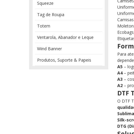
Camiset
Squeeze
Uniforme
Uniform
Tag de Roupa
Camisas 
Totem
Moletons
Ecobags,
Ventarola, Abanador e Leque
Etiqueta
Forma
Wind Banner
Para at
Produtos, Suporte & Papeis
depende 
A5
– log
A4
– pei
A3
– cos
A2
– pro
DTF T
O DTF Tê
qualida
Sublim
Silk-sc
DTG (Di
Soluç