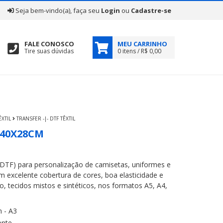
|
Seja bem-vindo(a), faça seu
Login
ou
Cadastre-se
FALE CONOSCO
MEU CARRINHO
Tire suas dúvidas
0 itens / R$ 0,00
ÊXTIL
TRANSFER -|- DTF TÊXTIL
 40X28CM
 DTF) para personalização de camisetas, uniformes e
m excelente cobertura de cores, boa elasticidade e
, tecidos mistos e sintéticos, nos formatos A5, A4,
 - A3
ente