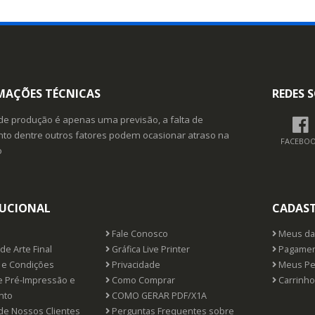
MAÇÕES TÉCNICAS
REDES S
de produção é apenas uma previsão, a falta de
o dentre outros fatores podem ocasionar atraso na
FACEBO
o
TUCIONAL
CADAS
Fale Conosco
Meus da
de Arte Final
Gráfica Live Printer
Pagamen
e Condições
Privacidade
Meus Pe
e Pré-Impressão e
Como Comprar
Carrinho
nto
COMO GERAR PDF/X1A
de Nossos Clientes
Perguntas Frequentes sobre