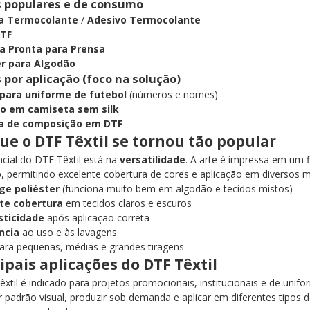
 populares e de consumo
ta Termocolante
/
Adesivo Termocolante
DTF
 Pronta para Prensa
r para Algodão
 por aplicação (foco na solução)
ara uniforme de futebol
(números e nomes)
o em camiseta sem silk
ta de composição em DTF
ue o DTF Têxtil se tornou tão popular
ncial do DTF Têxtil está na
versatilidade
. A arte é impressa em um f
o
, permitindo excelente cobertura de cores e aplicação em diversos 
ge poliéster
(funciona muito bem em algodão e tecidos mistos)
te cobertura
em tecidos claros e escuros
sticidade
após aplicação correta
ncia
ao uso e às lavagens
ara pequenas, médias e grandes tiragens
ipais aplicações do DTF Têxtil
xtil é indicado para projetos promocionais, institucionais e de uni
 padrão visual, produzir sob demanda e aplicar em diferentes tipos d