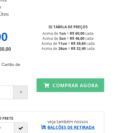
m
Úteis
TABELA DE PREÇOS
00
Acima de
1un
=
R$ 60,00
cada
Acima de
5un
=
R$ 46,80
cada
Acima de
11un
=
R$ 39,60
cada
Acima de
26un
=
R$ 32,40
cada
60,00
 Cartão de
COMPRAR AGORA
O FRETE
veja também nossos
BALCÕES DE RETIRADA