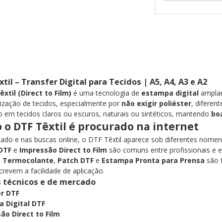
til – Transfer Digital para Tecidos | A5, A4, A3 e A2
êxtil (Direct to Film)
é uma tecnologia de
estampa digital
amplam
ização de tecidos, especialmente por
não exigir poliéster
, diferen
o em tecidos claros ou escuros, naturais ou sintéticos, mantendo
bo
o DTF Têxtil é procurado na internet
ado e nas buscas online, o DTF Têxtil aparece sob diferentes nom
 DTF
e
Impressão Direct to Film
são comuns entre profissionais e
o Termocolante
,
Patch DTF
e
Estampa Pronta para Prensa
são f
crevem a facilidade de aplicação.
técnicos e de mercado
r DTF
 Digital DTF
ão Direct to Film