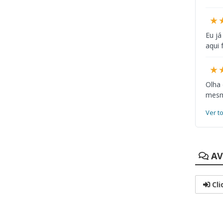
★
Eu já
aqui 
★
Olha
mesmo
Ver t
AV
Cli