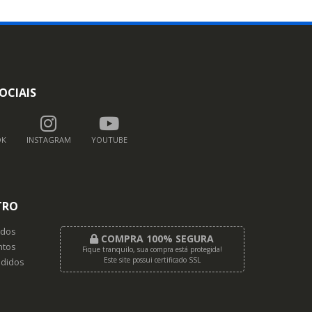
OCIAIS
OK
INSTAGRAM
YOUTUBE
TRO
dos
COMPRA 100% SEGURA
tos
Fique tranquilo, sua compra está protegida!
Este site possui certificado SSL
didos