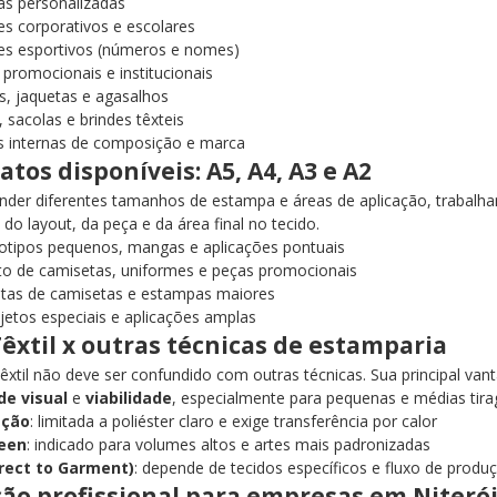
as personalizadas
s corporativos e escolares
es esportivos (números e nomes)
promocionais e institucionais
, jaquetas e agasalhos
 sacolas e brindes têxteis
s internas de composição e marca
tos disponíveis: A5, A4, A3 e A2
ender diferentes tamanhos de estampa e áreas de aplicação, traba
do layout, da peça e da área final no tecido.
otipos pequenos, mangas e aplicações pontuais
to de camisetas, uniformes e peças promocionais
tas de camisetas e estampas maiores
jetos especiais e aplicações amplas
êxtil x outras técnicas de estamparia
xtil não deve ser confundido com outras técnicas. Sua principal v
de visual
e
viabilidade
, especialmente para pequenas e médias tira
ação
: limitada a poliéster claro e exige transferência por calor
reen
: indicado para volumes altos e artes mais padronizadas
rect to Garment)
: depende de tecidos específicos e fluxo de produ
ão profissional para empresas em Niterói