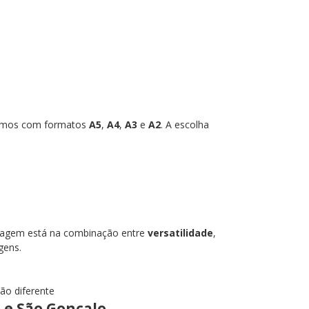
lhamos com formatos
A5
,
A4
,
A3
e
A2
. A escolha
antagem está na combinação entre
versatilidade
,
gens.
ção diferente
 e São Gonçalo