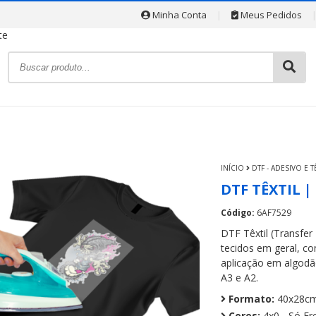
Minha Conta
|
Meus Pedidos
INÍCIO
DTF - ADESIVO E T
DTF TÊXTIL |
Código:
6AF7529
DTF Têxtil (Transfer
tecidos em geral, co
aplicação em algodão
A3 e A2.
Formato:
40x28cm
Cores:
4x0 - Só Fr