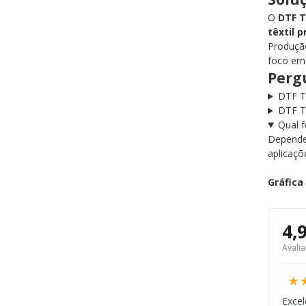
O
DTF T
têxtil p
Produção
foco em 
Perg
DTF Tê
DTF T
Qual f
Depende 
aplicaç
Gráfica 
4,
Avali
★
Excel