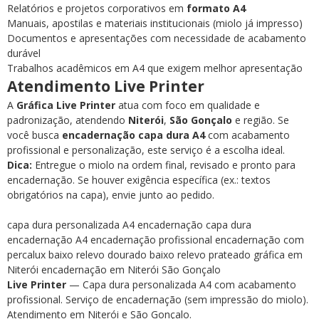
Relatórios e projetos corporativos em
formato A4
Manuais, apostilas e materiais institucionais (miolo já impresso)
Documentos e apresentações com necessidade de acabamento
durável
Trabalhos acadêmicos em A4 que exigem melhor apresentação
Atendimento Live Printer
A
Gráfica Live Printer
atua com foco em qualidade e
padronização, atendendo
Niterói
,
São Gonçalo
e região. Se
você busca
encadernação capa dura A4
com acabamento
profissional e personalização, este serviço é a escolha ideal.
Dica:
Entregue o miolo na ordem final, revisado e pronto para
encadernação. Se houver exigência específica (ex.: textos
obrigatórios na capa), envie junto ao pedido.
capa dura personalizada A4
encadernação capa dura
encadernação A4
encadernação profissional
encadernação com
percalux
baixo relevo dourado
baixo relevo prateado
gráfica em
Niterói
encadernação em Niterói
São Gonçalo
Live Printer
— Capa dura personalizada A4 com acabamento
profissional.
Serviço de encadernação (sem impressão do miolo).
Atendimento em Niterói e São Gonçalo.