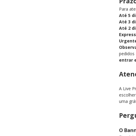
Praz
Para ate
Até 5 d
Até 3 d
Até 2 d
Express
Urgente
Observ
pedidos
entrar 
Aten
A Live P
escolher
uma gráf
Perg
O Bann