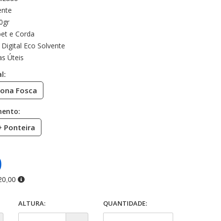
ente
0gr
et e Corda
Digital Eco Solvente
s Úteis
l:
Lona Fosca
mento:
+ Ponteira
0
20,00
ALTURA:
QUANTIDADE: