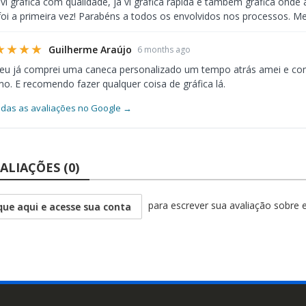
 vi gráfica com qualidade, já vi gráfica rápida e também gráfica ond
foi a primeira vez! Parabéns a todos os envolvidos nos processos. Me
★★★★
Guilherme Araújo
6 months ago
 eu já comprei uma caneca personalizado um tempo atrás amei e co
. E recomendo fazer qualquer coisa de gráfica lá.
odas as avaliações no Google →
ALIAÇÕES (0)
para escrever sua avaliação sobre 
que aqui e acesse sua conta