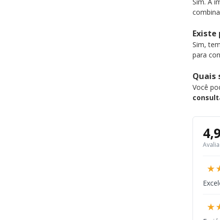
Sim. A i
combina
Existe
Sim, te
para con
Quais 
Você po
consult
4,
Avali
★
Excel
★