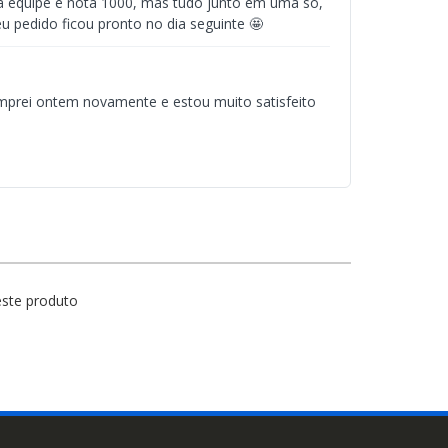
e a equipe é nota 1000, mas tudo junto em uma só,
u pedido ficou pronto no dia seguinte 🤩
mprei ontem novamente e estou muito satisfeito
este produto