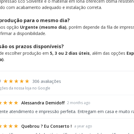
mpressão Eco Solvente e o material em lona oferecem ótima resistê
do com acabamento adequado e instalação correta.
 produção para o mesmo dia?
mos opção
Urgente (mesmo dia)
, porém depende da fila de impr
firmar a disponibilidade.
são os prazos disponíveis?
de escolher produção em
5, 3 ou 2 dias úteis
, além das opções
Exp
a)
.
9
★★★★★
306 avaliações
ações da nossa loja no Google
★★★★
Alessandra Demidoff
2 months ago
ente atendimento e impressão perfeita. Entregam em casa e muito r
★★★★
Quebrou ? Eu Conserto !
a year ago