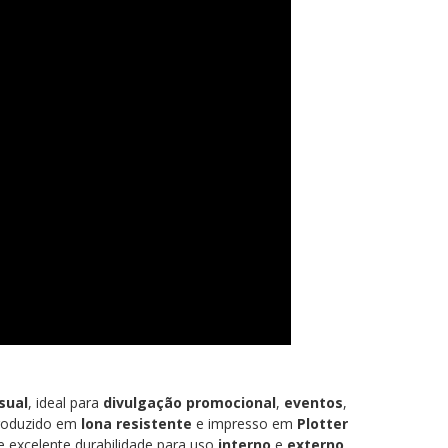
sual
, ideal para
divulgação promocional
,
eventos
,
 Produzido em
lona resistente
e impresso em
Plotter
 excelente durabilidade para uso
interno
e
externo
.