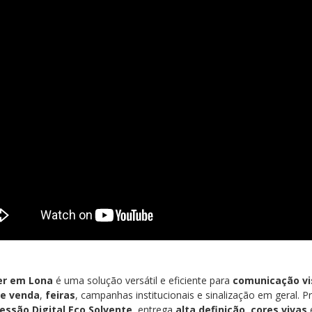
er em Lona
é uma solução versátil e eficiente para
comunicação vi
de venda
,
feiras
, campanhas institucionais e sinalização em geral.
essão Digital Eco Solvente
, entrega
alta definição
,
cores vivas
e