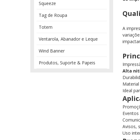
Squeeze
Quali
Tag de Roupa
Totem
A impre
variaçõe
Ventarola, Abanador e Leque
impactan
Wind Banner
Princ
Produtos, Suporte & Papeis
Impres
Alta nit
Durabili
Material
Ideal pa
Apli
Promoçõ
Eventos 
Comunica
Avisos, 
Uso inte