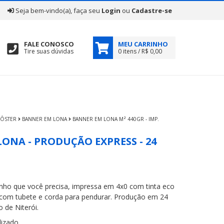
|
Seja bem-vindo(a), faça seu
Login
ou
Cadastre-se
FALE CONOSCO
MEU CARRINHO
Tire suas dúvidas
0 itens / R$ 0,00
 PÔSTER
BANNER EM LONA
BANNER EM LONA M² 440GR - IMP.
ONA - PRODUÇÃO EXPRESS - 24
ho que você precisa, impressa em 4x0 com tinta eco
 com tubete e corda para pendurar. Produção em 24
 de Niterói.
izado