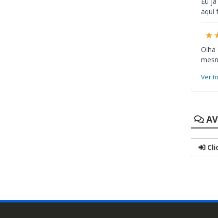
Eu já
aqui 
★
Olha
mesmo
Ver t
AV
Cli