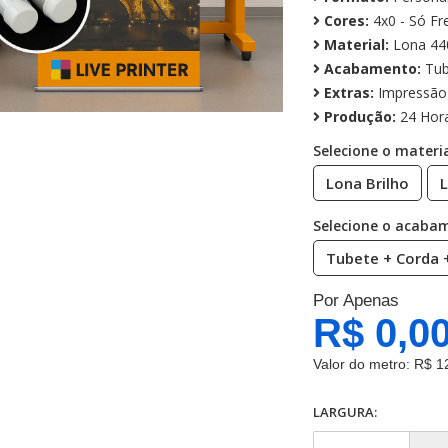
Cores:
4x0 - Só Fr
Material:
Lona 44
Acabamento:
Tub
Extras:
Impressão 
Produção:
24 Hora
Selecione o materia
Lona Brilho
Selecione o acaba
Tubete + Corda 
Por Apenas
R$ 0,0
Valor do metro:
R$ 1
LARGURA: