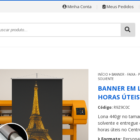
Minha Conta
|
Meus Pedidos
INÍCIO
BANNER - FAIXA -
SOLVENTE
BANNER EM L
HORAS ÚTEIS
Código:
R9Z9C0C
Lona 440gr no taman
solvente e entregue
horas úteis no Centro
Formato:
Personal