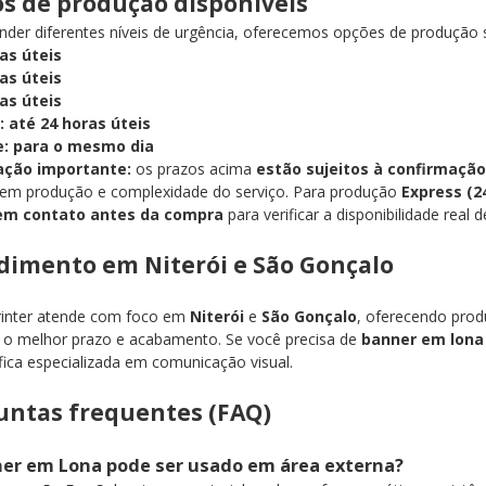
os de produção disponíveis
nder diferentes níveis de urgência, oferecemos opções de produção
ias úteis
ias úteis
ias úteis
: até 24 horas úteis
: para o mesmo dia
ação importante:
os prazos acima
estão sujeitos à confirmação
 em produção e complexidade do serviço. Para produção
Express (2
em contato antes da compra
para verificar a disponibilidade real 
dimento em Niterói e São Gonçalo
rinter atende com foco em
Niterói
e
São Gonçalo
, oferecendo prod
 o melhor prazo e acabamento. Se você precisa de
banner em lona
ica especializada em comunicação visual.
untas frequentes (FAQ)
er em Lona pode ser usado em área externa?