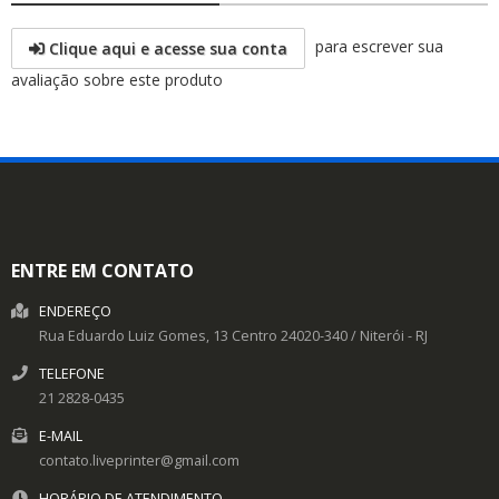
para escrever sua
Clique aqui e acesse sua conta
avaliação sobre este produto
ENTRE EM CONTATO
ENDEREÇO
Rua Eduardo Luiz Gomes, 13
Centro
24020-340
/
Niterói
- RJ
TELEFONE
21 2828-0435
E-MAIL
contato.liveprinter@gmail.com
HORÁRIO DE ATENDIMENTO