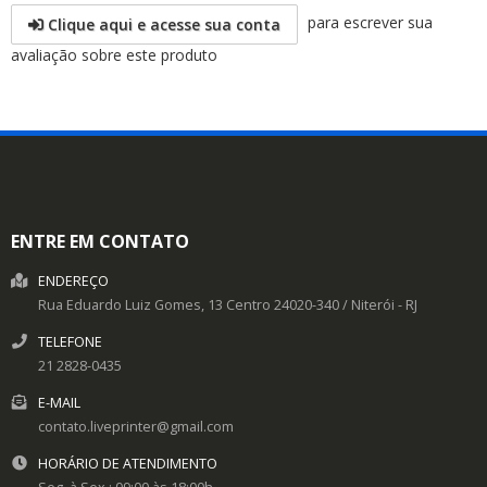
para escrever sua
Clique aqui e acesse sua conta
avaliação sobre este produto
ENTRE EM CONTATO
ENDEREÇO
Rua Eduardo Luiz Gomes, 13
Centro
24020-340
/
Niterói
- RJ
TELEFONE
21 2828-0435
E-MAIL
contato.liveprinter@gmail.com
HORÁRIO DE ATENDIMENTO