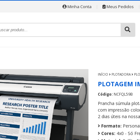
Minha Conta
|
Meus Pedidos
INÍCIO
PLOTADORA
PL
PLOTAGEM I
Código:
NCFQL59B
Prancha súmula plot
com impressão color
2 dias úteis na nossa
Formato:
Personal
Cores:
4x0 - Só Fr