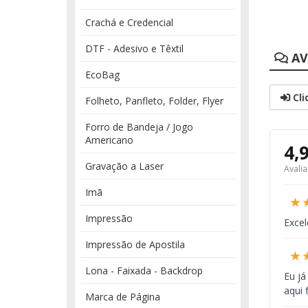
Crachá e Credencial
DTF - Adesivo e Têxtil
AV
EcoBag
Cli
Folheto, Panfleto, Folder, Flyer
Forro de Bandeja / Jogo
Americano
4,
Gravação a Laser
Avali
Imã
★
Impressão
Excel
Impressão de Apostila
★
Lona - Faixada - Backdrop
Eu já
aqui 
Marca de Página