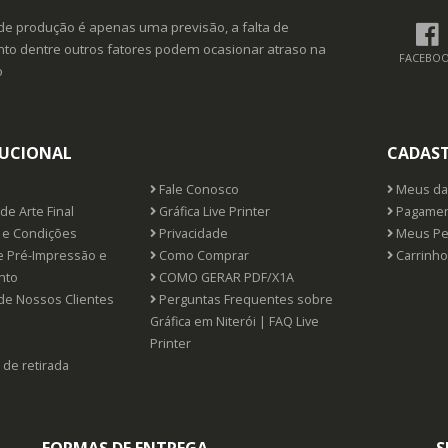
de produção é apenas uma previsão, a falta de
o dentre outros fatores podem ocasionar atraso na
FACEBO
o
TUCIONAL
CADAS
Fale Conosco
Meus da
de Arte Final
Gráfica Live Printer
Pagamen
e Condições
Privacidade
Meus Pe
e Pré-Impressão e
Como Comprar
Carrinho
nto
COMO GERAR PDF/X1A
de Nossos Clientes
Perguntas Frequentes sobre
Gráfica em Niterói | FAQ Live
Printer
 de retirada