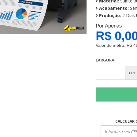
Material:
Sulfite 9
Acabamento:
Sem
Produção:
2 Dias 
Por Apenas
R$ 0,0
Valor do metro:
R$ 4
LARGURA:
cm
CALCULAR 