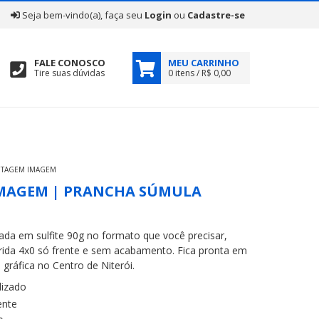
|
Seja bem-vindo(a), faça seu
Login
ou
Cadastre-se
FALE CONOSCO
MEU CARRINHO
Tire suas dúvidas
0 itens / R$ 0,00
OTAGEM IMAGEM
MAGEM | PRANCHA SÚMULA
ada em sulfite 90g no formato que você precisar,
ida 4x0 só frente e sem acabamento. Fica pronta em
 gráfica no Centro de Niterói.
izado
ente