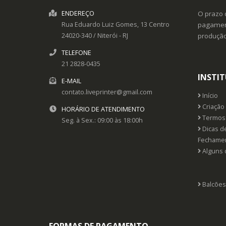
ENDEREÇO
O prazo 
Rua Eduardo Luiz Gomes, 13
Centro
pagament
24020-340
/
Niterói
- RJ
produçã
TELEFONE
21 2828-0435
INSTI
E-MAIL
contato.liveprinter@gmail.com
Início
Criação 
HORÁRIO DE ATENDIMENTO
Termos 
Seg. à Sex.: 09:00 às 18:00h
Dicas d
Fechame
Alguns 
Balcões