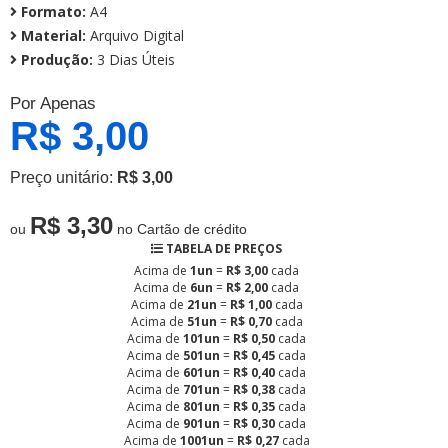
Formato:
A4
Material:
Arquivo Digital
Produção:
3 Dias Úteis
Por Apenas
R$ 3,00
Preço unitário:
R$ 3,00
R$ 3,30
ou
no Cartão de crédito
TABELA DE PREÇOS
Acima de
1un
=
R$ 3,00
cada
Acima de
6un
=
R$ 2,00
cada
Acima de
21un
=
R$ 1,00
cada
Acima de
51un
=
R$ 0,70
cada
Acima de
101un
=
R$ 0,50
cada
Acima de
501un
=
R$ 0,45
cada
Acima de
601un
=
R$ 0,40
cada
Acima de
701un
=
R$ 0,38
cada
Acima de
801un
=
R$ 0,35
cada
Acima de
901un
=
R$ 0,30
cada
Acima de
1001un
=
R$ 0,27
cada