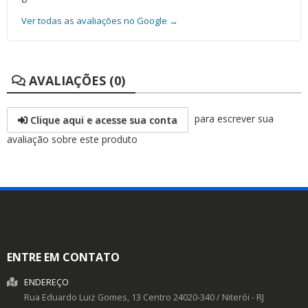
Ver todas as avaliações no Google →
AVALIAÇÕES (0)
para escrever sua
Clique aqui e acesse sua conta
avaliação sobre este produto
ENTRE EM CONTATO
ENDEREÇO
Rua Eduardo Luiz Gomes, 13
Centro
24020-340
/
Niterói
- RJ